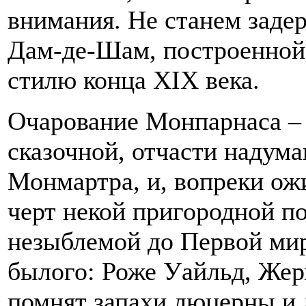
внимания. Не станем задер
Дам-де-Шам, построенной
стилю конца XIX века.
Очарование Монпарнаса – 
сказочной, отчасти надум
Монмартра, и, вопреки ож
черт некой пригородной п
незыблемой до Первой ми
былого: Роже Уайльд, Же
помнят запахи люцерны и 