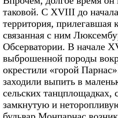
Впрочем, долгое время он 
таковой. С XVIII до начал
территория, прилегавшая к
связанная с ним Люксембу
Обсерватории. В начале XV
выброшенной породы вокр
окрестили «горой Парнас».
заходили выпить в маленьк
сельских танцплощадках,
замкнутую и неторопливу
бульвар Монпарнас возник