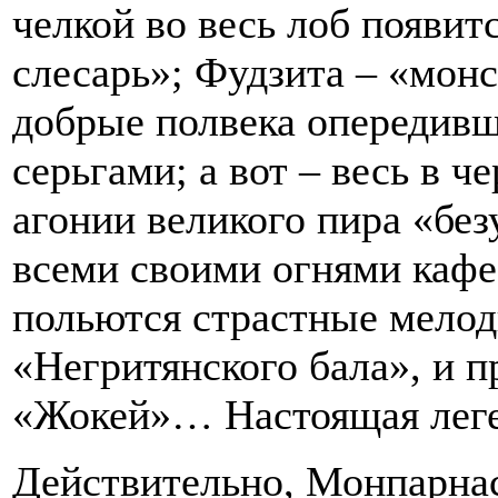
челкой во весь лоб появит
слесарь»; Фудзита – «мон
добрые полвека опередивш
серьгами; а вот – весь в ч
агонии великого пира «б
всеми своими огнями кафе
польются страстные мелод
«Негритянского бала», и п
«Жокей»… Настоящая леге
Действительно, Монпарнас