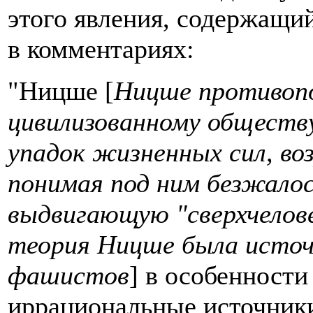
этого явления, содержащий
в комментариях:
"Ницше [
Ницше противопо
цивилизованному обществу
упадок жизненных сил, во
понимая под ним безжалос
выдвигающую "сверхчелове
теория Ницше была источ
фашистов
] в особенности
иррациональные источник