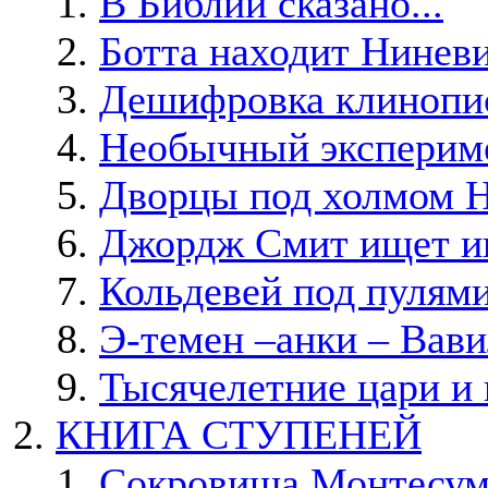
В Библии сказано...
Ботта находит Нинев
Дешифровка клинопи
Необычный эксперим
Дворцы под холмом 
Джордж Смит ищет иг
Кольдевей под пулям
Э-темен –анки – Вав
Тысячелетние цари и
КНИГА СТУПЕНЕЙ
Сокровища Монтесу