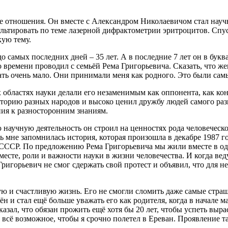
е отношения. Он вместе с Александром Николаевичом стал науч
льтировать по теме лазерной дифрактометрии эритроцитов. Спус
кую тему.
о самых последних дней – 35 лет. А в последние 7 лет он в бу
о времени проводил с семьёй Рема Григорьевича. Сказать, что 
зать очень мало. Они принимали меня как родного. Это были сам
областях науки делали его незаменимым как оппонента, как кон
сторию разных народов и высоко ценил дружбу людей самого р
ния к разносторонним знаниям.
научную деятельность он строил на ценностях рода человеческ
ь мне запомнилась история, которая произошла в декабре 1987 г
Р. По предложению Рема Григорьевича мы жили вместе в одной
месте, роли и важности науки в жизни человечества. И когда ве
ригорьевич не смог сдержать свой протест и объявил, что для не
ую и счастливую жизнь. Его не смогли сломить даже самые страш
ён и стал ещё больше уважать его как родителя, когда в начале 
сказал, что обязан прожить ещё хотя бы 20 лет, чтобы успеть в
ал всё возможное, чтобы я срочно полетел в Ереван. Проявление