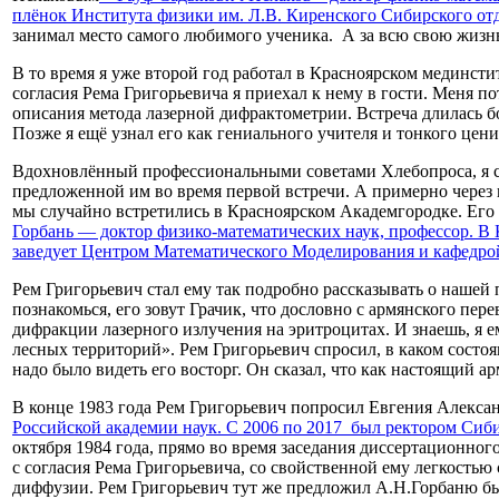
плёнок Института физики им. Л.В. Киренского Сибирского о
занимал место самого любимого ученика. А за всю свою жизнь
В то время я уже второй год работал в Красноярском мединстит
согласия Рема Григорьевича я приехал к нему в гости. Меня п
описания метода лазерной дифрактометрии. Встреча длилась б
Позже я ещё узнал его как гениального учителя и тонкого це
Вдохновлённый профессиональными советами Хлебопроса, я ст
предложенной им во время первой встречи. А примерно через 
мы случайно встретились в Красноярском Академгородке. Его
Горбань — доктор физико-математических наук, профессор. В
заведует Центром Математического Моделирования и кафедро
Рем Григорьевич стал ему так подробно рассказывать о нашей 
познакомься, его зовут Грачик, что дословно с армянского пер
дифракции лазерного излучения на эритроцитах. И знаешь, я 
лесных территорий». Рем Григорьевич спросил, в каком состоя
надо было видеть его восторг. Он сказал, что как настоящий а
В конце 1983 года Рем Григорьевич попросил Евгения Алекса
Российской академии наук. С 2006 по 2017 был ректором Сиб
октября 1984 года, прямо во время заседания диссертационно
с согласия Рема Григорьевича, со свойственной ему легкость
диффузии. Рем Григорьевич тут же предложил А.Н.Горбаню быт