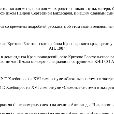
только для меня, но и для моих родственников – отца, матери,
офизиком Наирой Сергеевной Багдасарян, и нашим славным сын
ь со временем подробней рассказать об этом замечательном чело
е) в доме отдыха Краснозаводский, село Критово Боготольского р
частников Школы молодого специалиста сотрудников КНЦ СО 
 Р. Г. Хлебопрос на XVI симпозиуме «Сложные системы в экстрем
аркисян (в первом ряду слева) на лекции Александра Николаевича