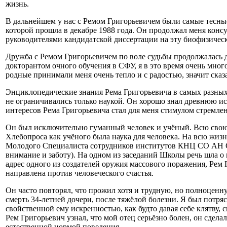
жизнь.
В дальнейшем у нас с Ремом Григорьевичем были самые тесны
которой прошла в декабре 1988 года.
Он продолжал меня консу
руководителями кандидатской диссертации на эту биофизичес
Дружба с Ремом Григорьевичем по воле судьбы продолжалась д
докторантом очного обучения в СФУ, я в это время очень мног
родные принимали меня очень тепло и с радостью, значит ска
Энциклопедические знания Рема Григорьевича в самых разных 
не ограничивались только наукой. Он хорошо знал древнюю и
интересов Рема Григорьевича стал для меня стимулом стремле
Он был исключительно гуманный человек и учёный. Всю свою 
Хлебопроса как учёного была наука для человека. На всю жизн
Молодого Специалиста сотрудников институтов КНЦ СО АН ССС
внимание и заботу). На одном из заседаний Школы речь шла о 
адрес одного из создателей оружия массового поражения, Рем Г
направлена против человеческого счастья.
Он часто повторял, что прожил хотя и трудную, но полноценн
смерть 34-летней дочери, после тяжёлой болезни. Я был потряс
свойственной ему искренностью, как будто давая себе клятву, 
Рем Григорьевич узнал, что мой отец серьёзно болен, он сдел
естественной нормой поведения.