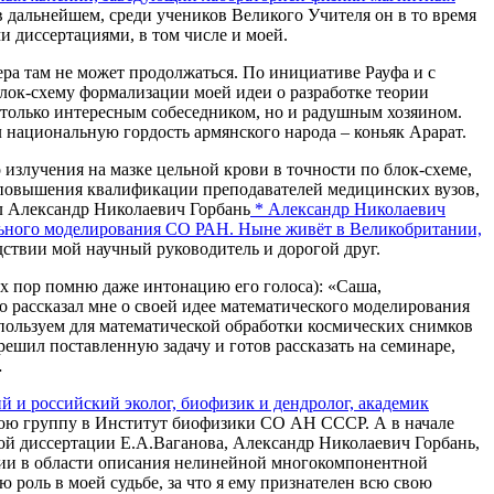
в дальнейшем, среди учеников Великого Учителя он в то время
 диссертациями, в том числе и моей.
ера там не может продолжаться.
По инициативе Рауфа и с
 блок-схему формализации моей идеи о разработке теории
е только интересным собеседником, но и радушным хозяином.
 национальную гордость армянского народа – коньяк Арарат.
злучения на мазке цельной крови в точности по блок-схеме,
ы повышения квалификации преподавателей медицинских вузов,
ыл Александр Николаевич Горбань
*
Александр Николаевич
ельного моделирования СО РАН. Ныне живёт в Великобритании,
ствии мой научный руководитель и дорогой друг.
сих пор помню даже интонацию его голоса): «Саша,
но рассказал мне о своей идее математического моделирования
спользуем для математической обработки космических снимков
решил поставленную задачу и готов рассказать на семинаре,
…
й и российский эколог, биофизик и дендролог, академик
свою группу в Институт биофизики СО АН СССР. А в начале
кой диссертации Е.А.Ваганова, Александр Николаевич Горбань,
ации в области описания нелинейной многокомпонентной
роль в моей судьбе, за что я ему признателен всю свою