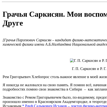
Грачья Саркисян. Мои воспом
Друге
[Грачья
Паргевович Саркисян – кандидат физико-математиче
химической физики имени А.Б.Налбандяна Национальной академ
Г. П. Саркисян и Р. 
Рем Григорьевич Хлебопрос столь важное явление в моей жизни
Я никогда не жаловался на свою память. Я помню всё, начиная 
подробностях помню свои знакомства в Сибири – как заплани
Знакомство с Ремом Григорьевичем было, по-видимому, предоп
произошло именно в Красноярском Академгородке, в теоротд
Исхаковым
*
Рауф Садыкович Исхаков – доктор физико-матема