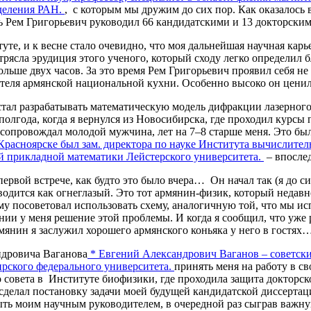
тделения РАН.
, с которым мы дружим до сих пор. Как оказалось 
 Рем Григорьевич руководил 66 кандидатскими и 13 докторскими
уте, и к весне стало очевидно, что моя дальнейшая научная карь
отрясла эрудиция этого ученого, который сходу легко определил
ольше двух часов. За это время Рем Григорьевич проявил себя н
нителя армянской национальной кухни. Особенно высоко он ценил
ал разрабатывать математическую модель дифракции лазерного и
полгода, когда я вернулся из Новосибирска, где проходил курс
 сопровождал молодой мужчина, лет на 7–8 старше меня. Это б
 Красноярске был зам. директора по науке Института вычислит
й прикладной математики Лейстерского университета.
– впослед
первой встрече, как будто это было вчера… Он начал так (я до 
еводится как огнеглазый. Это тот армянин-физик, который недав
ему посоветовал использовать схему, аналогичную той, что мы и
нии у меня решение этой проблемы. И когда я сообщил, что уже 
рмянин я заслужил хорошего армянского коньяка у него в гостях
ндровича Ваганова
*
Евгений Александрович Ваганов – советски
ирского федерального университета.
принять меня на работу в 
го совета в Институте биофизики, где проходила защита докторс
ю сделал постановку задачи моей будущей кандидатской диссерт
ь моим научным руководителем, в очередной раз сыграв важную 