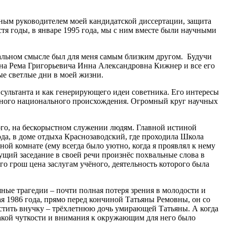
ным руководителем моей кандидатской диссертации, защита
тя годы, в январе 1995 года, мы с ним вместе были научными
квальном смысле был для меня самым близким другом. Будучи
жена Рема Григорьевича Инна Александровна Кижнер и все его
ые светлые дни в моей жизни.
сультанта и как генерирующего идеи советника. Его интересы
азного национального происхождения. Огромный круг научных
ого, на бескорыстном служении людям. Главной истиной
ода, в доме отдыха Краснозаводский, где проходила Школа
 комнате (ему всегда было уютно, когда я проявлял к нему
дущий заседание в своей речи произнёс похвальные слова в
го грош цена заслугам учёного, деятельность которого была
ные трагедии – почти полная потеря зрения в молодости и
мая 1986 года, прямо перед кончиной Татьяны Ремовны, он со
ырастить внучку – трёхлетнюю дочь умирающей Татьяны. А когда
 такой чуткости и внимания к окружающим для него было