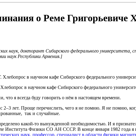
инания о Реме Григорьевиче Х
ских наук, докторант Сибирского федерального университета,
ии наук Республики Армения.]
Г. Хлебопрос в научном кафе Сибирского федерального университ
, что я всегда буду говорить о нём в настоящем времени.
с 2–3 лет. Проще перечислить, чего я не помню. Я не помню, ко
рованные, так и случайные.
ределено какой-то вынужденной необходимостью. И я признател
еле Института Физики СО АН СССР. В конце января 1982 года 
тических наук, профессор, специалист в области физики магн