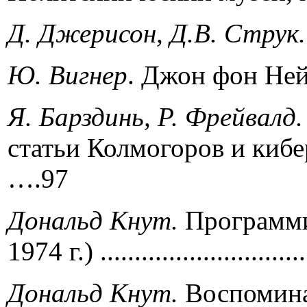
Д
.
Джерисон
,
Д
.
В
.
Струк
Ю
.
Вигнер
. Джон фо
Я
.
Барздинь
,
Р
.
Фрейвалд
статьи Колмогоров и кибернетика»)
….97
Дональд Кнут
.
Программи
1974 г.) .........................
Дональд Кнут
.
Воспоми