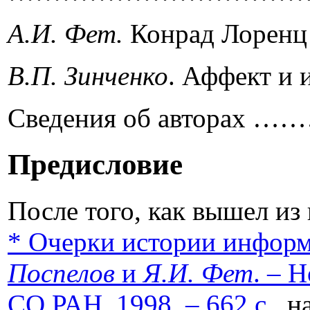
А
.
И
.
Фет
.
Конрад Лор
В
.
П
.
Зинченко
. Аффект
Сведения об авторах ……
Предисловие
После того, как вышел и
*
Очерки истории информ
Поспелов
и
Я
.
И
.
Фет
. – 
СО РАН, 1998. – 662 с.
на