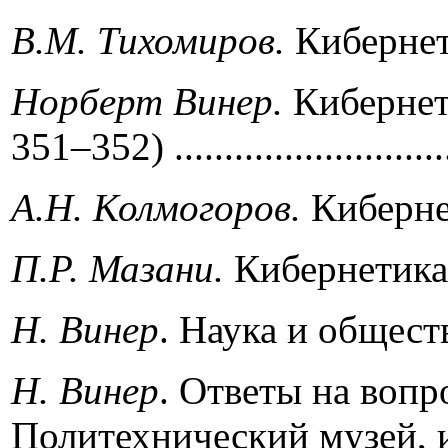
В
.
М
.
Тихомиров
.
Кибернети
Норберт Винер
.
Кибернети
351–352) ..............................
А
.
Н
.
Колмогоров
.
Кибернет
П
.
Р
.
Мазани
.
Кибернетика
Н
.
Винер
. Наука и общество ....
Н
.
Винер
. Ответы на вопр
Политехнический музей, июнь 1960