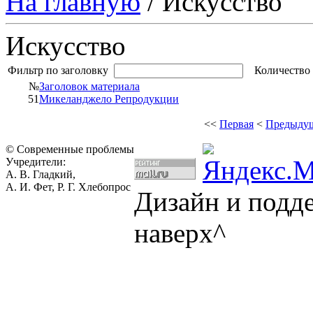
На главную
/ Искусство
Искусство
Фильтр по заголовку
Количество 
№
Заголовок материала
51
Микеланджело Репродукции
<<
Первая
<
Предыду
© Современные проблемы
Учредители:
А. В. Гладкий,
А. И. Фет, Р. Г. Хлебопрос
Дизайн и подд
наверх^