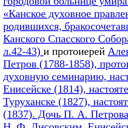
городовой больнице умира
«Канское духовное правле
родившихся, бракосочета
Канского Спасского Собора»
л.42-43)
и протоиерей
Але
Петров (1788-1858), прот
духовную семинарию, наст
Енисейске (1814), настоят
Туруханске (1827), настоя
(1837). Дочь П. А. Петров
Н. Ф. Лисовским. Енисейс