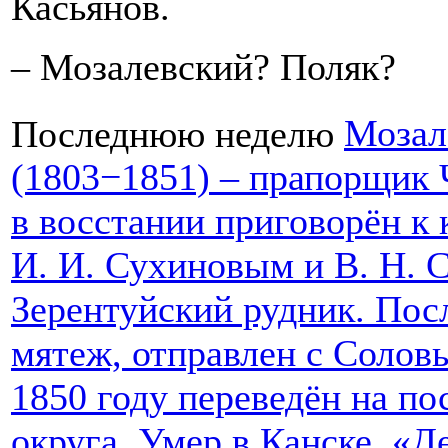
Касьянов.
– Мозалевский? Поляк?
Последнюю неделю
Мозал
(1803−1851) – прапорщик Ч
в восстании приговорён к 
И. И. Сухиновым и В. Н. С
Зерентуйский рудник. Пос
мятеж, отправлен с Солов
1850 году переведён на по
округа. Умер в Канске. «