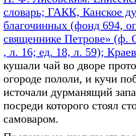
словарь; ГАКК, Канское ду
благочинных (фонд 694, оп.
священнике Петрове» (ф. С.
, л. 16; ед. 18, л. 59); Крае
кушали чай во дворе прот
огороде пололи, и кучи по
источали дурманящий запа
посреди которого стоял с
самоваром.