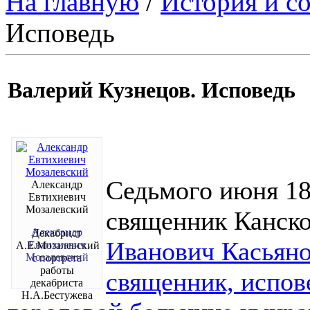
На главную
/
История и с
Исповедь
Валерий Кузнецов. Исповедь
Седьмого июня 185
Александр
Евтихиевич
Мозалевский
священник Канско
Александр
Декабрист
Иванович Касьян
Евтихиевич
А.Е.Мозалевский
Мозалевский
с портрета
работы
священник, испове
декабриста
Н.А.Бестужева