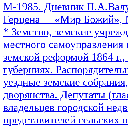
М-1985. Дневник П.А.Валуе
Герцена − «Мир Божий», 
*
Земство, земские учреж
местного самоуправления 
земской реформой 1864 г., 
губерниях. Распорядитель
уездные земские собрания
дворянства. Депутаты (гл
владельцев городской нед
представителей сельских 