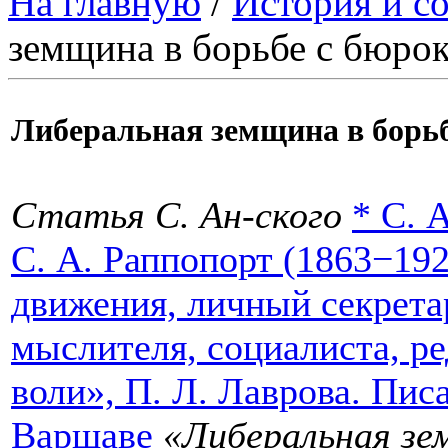
На главную
/
История и с
земщина в борьбе с бюро
Либеральная земщина в борьб
Статья С. Ан-ского
*
С. 
С. А. Раппопорт (1863−192
движения, личный секрета
мыслителя, социалиста, р
воли», П. Л. Лаврова. Писа
Варшаве
«Либеральная зе