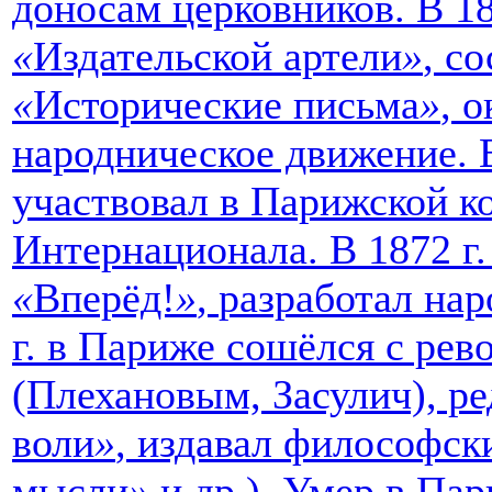
доносам церковников. В 186
«
Издательской артели
»
, с
«
Исторические письма
»
, 
народническое движение. В
участвовал в Парижской ко
Интернационала. В 1872 г
«
Вперёд!
»
,
разработал на
г. в Париже сошёлся с ре
(Плехановым, Засулич), р
воли
»
, издавал философск
мысли
»
и др.). Умер в Пар