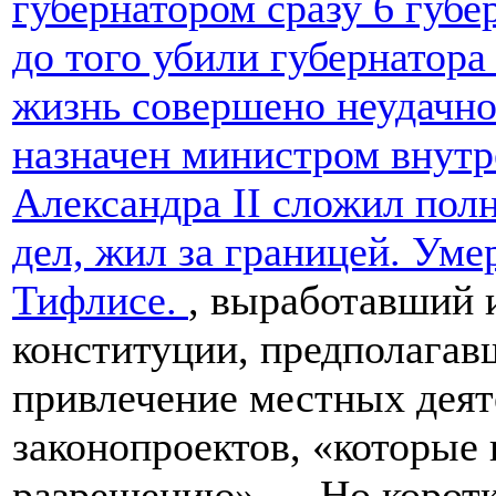
губернатором сразу 6 губе
до того убили губернатора 
жизнь совершено неудачно
назначен министром внутр
Александра II сложил пол
дел, жил за границей. Уме
Тифлисе.
, выработавший 
конституции, предполагав
привлечение местных деят
законопроектов, «которые
разрешению»…. Но коротка