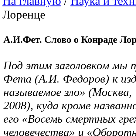
На главную
/
Наука и техн
Лоренце
А.И.Фет. Слово о Конраде Ло
Под этим заголовком мы п
Фета (А.И. Федоров) к из
называемое зло» (Москва,
2008), куда кроме назван
его «Восемь смертных гре
человечества» и «Оборотн