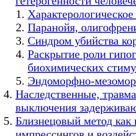
гетерогенности человеч
Характерологическое
Паранойя, олигофрени
Синдром убийства кор
Раскрытие роли гипог
биохимических стиму
Эндоморфно-мезомор
Наследственные, травма
выключения задержива
Близнецовый метод как
импрессингов и воздейс