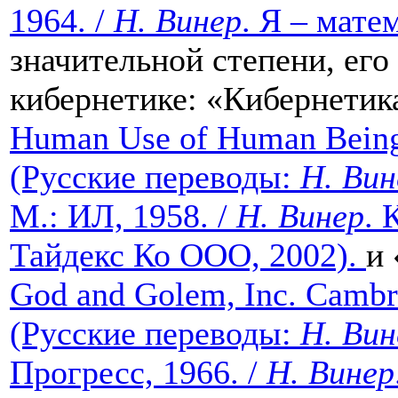
1964. /
Н. Винер
. Я – мате
значительной степени, ег
кибернетике: «Кибернетик
Human Use of Human Beings
(Русские переводы:
Н.
Вин
М.: ИЛ, 1958. /
Н.
Винер
. 
Тайдекс Ко ООО, 2002).
и 
God and Golem, Inc. Cambri
(Русские переводы:
Н. Вин
Прогресс, 1966. /
Н. Винер