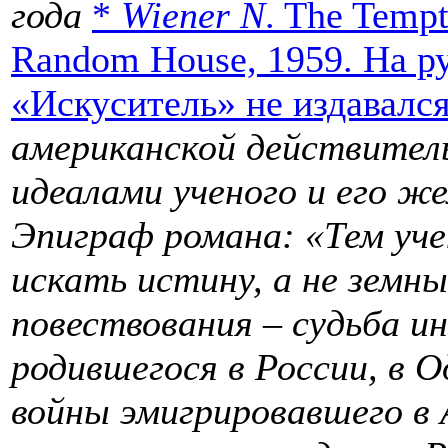
года
*
Wiener N
. The Temp
Random House, 1959. На р
«Искуситель» не издавалс
американской действител
идеалами ученого и его же
Эпиграф романа: «Тем уч
искать истину, а не земны
повествования – судьба и
родившегося в России, в О
войны эмигрировавшего в 