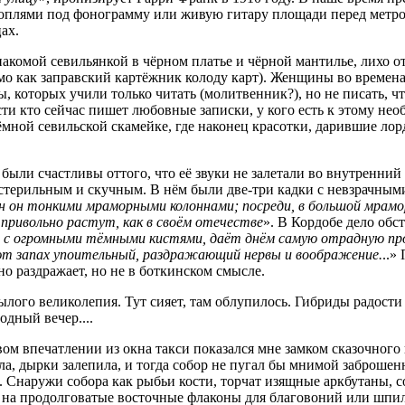
оплями под фонограмму или живую гитару площади перед метро, 
ах.
акомой севильянкой в чёрном платье и чёрной мантилье, лихо от
рямо как заправский картёжник колоду карт). Женщины во време
ы, которых учили только читать (молитвенник?), но не писать, 
и кто сейчас пишет любовные записки, у кого есть к этому необ
тёмной севильской скамейке, где наконец красотки, дарившие ло
ы были счастливы оттого, что её звуки не залетали во внутренн
 стерильным и скучным. В нём были две-три кадки с невзрачным
ен он тонкими мраморными колоннами; посреди, в большой мрам
привольно растут, как в своём отечестве
». В Кордобе дело обс
 с огромными тёмными кистями, даёт днём самую отрадную про
ют запах упоительный, раздражающий нервы и воображение.
..»
но раздражает, но не в боткинском смысле.
ого великолепия. Тут сияет, там облупилось. Гибриды радости и
дный вечер....
ом впечатлении из окна такси показался мне замком сказочного
а, дырки залепила, и тогда собор не пугал бы мнимой заброшен
. Снаружи собора как рыбьи кости, торчат изящные аркбутаны,
 на продолговатые восточные флаконы для благовоний или шпи