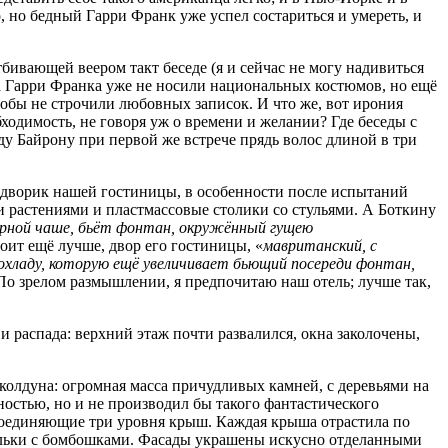
но бедный Гарри Франк уже успел состариться и умереть, и
бивающей веером такт беседе (я и сейчас не могу надивиться
на Гарри Франка уже не носили национальных костюмов, но ещё
чтобы не строчили любовных записок. И что же, вот ирония
ходимость, не говоря уж о времени и желании? Где беседы с
рду Байрону при первой же встрече прядь волос длиной в три
ий дворик нашей гостиницы, в особенности после испытаний
и растениями и пластмассовые столики со стульями. А Боткину
орной чаше, бьёт фонтан, окружённый гущею
тоит ещё лучше, двор его гостиницы, «
мавританский, с
хладу, которую ещё увеличивает бьющий посереди фонтан,
 По зрелом размышлении, я предпочитаю наш отель; лучше так,
 распада: верхний этаж почти развалился, окна заколочены,
 колдуна: огромная масса причудливых камней, с деревьями на
ностью, но и не производил бы такого фантастического
 соединяющие три уровня крыш. Каждая крыша отрастила по
льки с бомбошками. Фасады украшены искусно отделанными