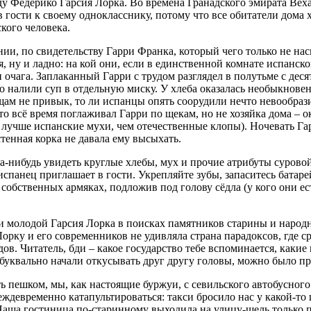
ду Федерико Гарсия Лорка. Во времена Гранадского эмирата Веха 
в гости к своему однокласснику, потому что все обитатели дом
кого человека.
ии, по свидетельству Гарри Франка, который чего только не на
ся, ну и ладно: на кой они, если в единственной комнате испанск
ли очага. Заплаканный Гарри с трудом разглядел в полутьме с дес
о налили суп в отдельную миску. У хлеба оказалась необыкновен
щам не привык, то ли испанцы опять соорудили нечто невообрази
о всё время поглаживал Гарри по щекам, но не хозяйка дома – ок
к лучше испанские мухи, чем отечественные клопы). Ночевать Г
стенная корка не давала ему высыхать.
да-нибудь увидеть круглые хлебы, мух и прочие атрибуты суров
испанец приглашает в гости. Укрепляйте зубы, запаситесь батаре
собственных армяках, подложив под голову сёдла (у кого они ест
 молодой Гарсия Лорка в поисках памятников старины и народны
орку и его современников не удивляла страна парадоксов, где с
в. Читатель, бди – какое государство тебе вспоминается, какие
уквально начали откусывать друг другу головы, можно было пре
 пешком, мы, как настоящие буржуи, с севильского автобусного 
ждевременно катапультироваться: такси бросило нас у какой-то 
Наша гостиница по-старинному выходила на улицу-щель только пе