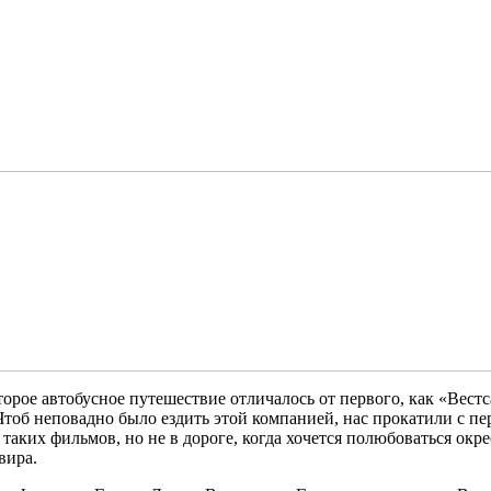
торое автобусное путешествие отличалось от первого, как «Вест
. Чтоб неповадно было ездить этой компанией, нас прокатили с п
 таких фильмов, но не в дороге, когда хочется полюбоваться окр
вира.