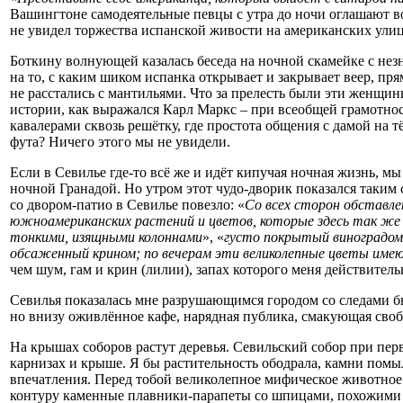
Вашингтоне самодеятельные певцы с утра до ночи оглашают в
не увидел торжества испанской живости на американских улиц
Боткину волнующей казалась беседа на ночной скамейке с незн
на то, с каким шиком испанка открывает и закрывает веер, п
не расстались с мантильями. Что за прелесть были эти женщин
истории, как выражался Карл Маркс – при всеобщей грамотност
кавалерами сквозь решётку, где простота общения с дамой на 
фута? Ничего этого мы не увидели.
Если в Севилье где-то всё же и идёт кипучая ночная жизнь, м
ночной Гранадой. Но утром этот чудо-дворик показался таким
со двором-патио в Севилье повезло: «
Со всех сторон обставл
южноамериканских растений и цветов, которые здесь так же 
тонкими, изящными колоннами
», «
густо покрытый виноградом
обсаженный крином; по вечерам эти великолепные цветы име
чем шум, гам и крин (лилии), запах которого меня действитель
Севилья показалась мне разрушающимся городом со следами был
но внизу оживлённое кафе, нарядная публика, смакующая свобо
На крышах соборов растут деревья. Севильский собор при перв
карнизах и крыше. Я бы растительность ободрала, камни помыл
впечатления. Перед тобой великолепное мифическое животное
контуру каменные плавники-парапеты со шпицами, похожими