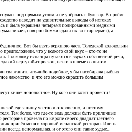
гнулась под прямым углом и не упёрлась в бульвар. В проёме
 сходство наводит на удивительные выводы об истоках
алась и была украшена четырьмя полированными медными
 умалчивает, наверно бомжи сдали их во вторчермет), а
 будничное. Вот бы взять верхнюю часть Толедской колокольни
 предположили, что у всякого свой вкус – кто-то не
шади. Поскольку испанцы путаются в звуках собственной речи,
 эдакий вертухай-гироскоп, некто в шлеме со щитом.
ли сварганить что-либо подобное, я бы насобирала рыбьих
тное лакомство, и что его можно скрасить большим
есут кишечнополостное. Ну кого они хотят провести?
нской еде я пишу честно и откровенно, и поэтому
теля. Тем более, что где-то ведь должны быть приличные
о ресторана провезла по Европе своего двадцатилетнего
овник привёл меня в хороший испанский ресторан. Или на
 всегда ненормальная, и от этого они такие худые...