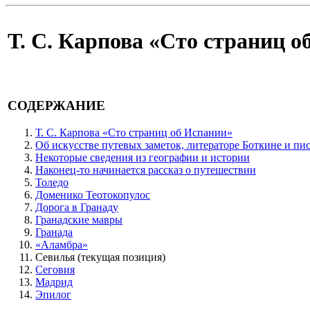
Т. С. Карпова «Сто страниц о
СОДЕРЖАНИЕ
Т. С. Карпова «Сто страниц об Испании»
Об искусстве путевых заметок, литераторе Боткине и пи
Некоторые сведения из географии и истории
Наконец-то начинается рассказ о путешествии
Толедо
Доменико Теотокопулос
Дорога в Гранаду
Гранадские мавры
Гранада
«Аламбра»
Севилья
(текущая позиция)
Сеговия
Мадрид
Эпилог