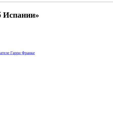
б Испании»
сателе Гарри Франке