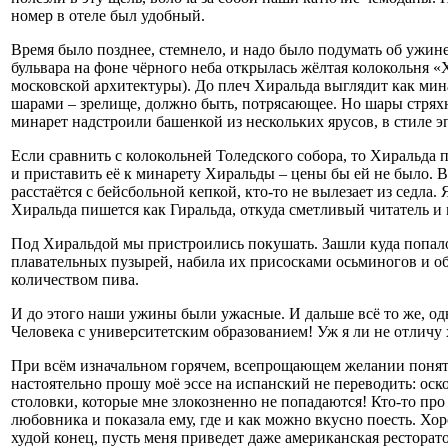
номер в отеле был удобный.
Время было позднее, стемнело, и надо было подумать об ужине
бульвара на фоне чёрного неба открылась жёлтая колокольня 
московской архитектуры). До плеч Хиральда выглядит как ми
шарами – зрелище, должно быть, потрясающее. Но шары стряхну
минарет надстроили башенкой из нескольких ярусов, в стиле 
Если сравнить с колокольней Толедского собора, то Хиральда 
и приставить её к минарету Хиральды – цены бы ей не было. В
расстаётся с бейсбольной кепкой, кто-то не вылезает из седла
Хиральда пишется как Гиральда, откуда сметливый читатель и
Под Хиральдой мы пристроились покушать. Зашли куда попало.
плавательных пузырей, набила их присосками осьминогов и об
количеством пива.
И до этого наши ужины были ужасные. И дальше всё то же, од
Человека с университетским образованием! Уж я ли не отличу
При всём изначальном горячем, всепрощающем желании понять 
настоятельно прошу моё эссе на испанский не переводить: оск
столовки, которые мне злокозненно не попадаются! Кто-то про
любовника и показала ему, где и как можно вкусно поесть. Х
худой конец, пусть меня приведет даже американская рестора