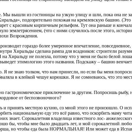
. Мы вышли из гостиницы на узкую улицу и шли, пока она не за
«Хиральда», подозрительно похожая на кремлевскую башню. (Это
нарет с красивым кирпичным рельефом. Тут она раньше и конч
ло землетрясением, (что с ними случилось после этого, история
эпохи Возрождения.
производит гораздо более умеренное впечатление, повседневное,
нутри Хиральды сделана рампа для всадников: строители разумно
. Я на Хиральду не полезла, потому что у меня не было белой ло
 выведет этимологию этого названия. Подскажу – башню венчает
 Я не знаю толком, что нам принесли, но если бы меня попроси
валяла в клейкой чешуе корюшки. Я не сомневаюсь, что это мес
но гастрономическое приключение за другим. Попросишь рыбу, н
 хордовое от беспозвоночного?
и принять местную кухню, со мной этого не произошло. О испа
орбить национальную еду это всё равно, что оскорбить маму чита
 них знает. Сорокалетняя владелица известного лос- анжелесског
орошо бы, чтобы мне было двадцать лет, и мой сорокалетний люб
торша, но чтобы еда была НОРМАЛЬНАЯ! Или может еда в Испании