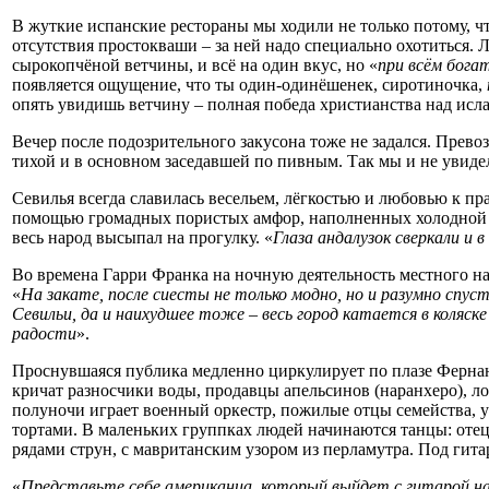
В жуткие испанские рестораны мы ходили не только потому, ч
отсутствия простокваши – за ней надо специально охотиться. Л
сырокопчёной ветчины, и всё на один вкус, но «
при всём бог
появляется ощущение, что ты один-одинёшенек, сиротиночка,
опять увидишь ветчину – полная победа христианства над исл
Вечер после подозрительного закусона тоже не задался. Прев
тихой и в основном заседавшей по пивным. Так мы и не увид
Севилья всегда славилась весельем, лёгкостью и любовью к п
помощью громадных пористых амфор, наполненных холодной вод
весь народ высыпал на прогулку. «
Глаза андалузок сверкали и 
Во времена Гарри Франка на ночную деятельность местного на
«
На закате, после сиесты не только модно, но и разумно спус
Севильи, да и наихудшее тоже – весь город катается в коляск
радости
».
Проснувшаяся публика медленно циркулирует по плазе Ферна
кричат разносчики воды, продавцы апельсинов (наранхеро), лот
полуночи играет военный оркестр, пожилые отцы семейства, у
тортами. В маленьких группках людей начинаются танцы: отец
рядами струн, с мавританским узором из перламутра. Под гит
«
Представьте себе американца, который выйдет с гитарой на