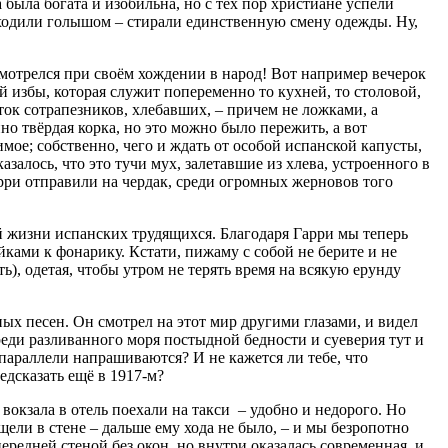
была богата и изобильна, но с тех пор христиане успели
а ходили голышом – стирали единственную смену одежды. Ну,
смотрелся при своём хождении в народ! Вот например вечерок
ой избы, которая служит попеременно то кухней, то столовой,
яток сотрапезников, хлебавших, – причем не ложками, а
но твёрдая корка, но это можно было пережить, а вот
мое; собственно, чего и ждать от особой испанской капусты,
азалось, что это тучи мух, залетавшие из хлева, устроенного в
арри отправили на чердак, среди огромных жерновов того
ой жизни испанских трудящихся. Благодаря Гарри мы теперь
йками к фонарику. Кстати, пижаму с собой не берите и не
ь), одетая, чтобы утром не терять время на всякую ерунду
х песен. Он смотрел на этот мир другими глазами, и видел
реди разливанного моря постыдной бедности и суеверия тут и
 параллели напрашиваются? И не кажется ли тебе, что
дсказать ещё в 1917-м?
вокзала в отель поехали на такси – удобно и недорого. Но
щели в стене – дальше ему хода не было, – и мы безропотно
редней стеной без окон, но внутри оказалась современная, и