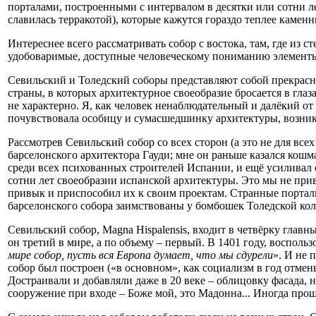
порталами, построенными с интервалом в десятки или сотни ле
славилась терракотой), которые кажутся гораздо теплее каменн
Интереснее всего рассматривать собор с востока, там, где и
удобоваримые, доступные человеческому пониманию элемент
Севильский и Толедский соборы представляют собой прекрасн
страны, в которых архитектурное своеобразие бросается в глаз
не характерно. Я, как человек ненаблюдательный и далёкий от
почувствовала особицу и сумасшедшинку архитектуры, возник
Рассмотрев Севильский собор со всех сторон (а это не для вс
барселонского архитектора Гауди; мне он раньше казался кошм
среди всех психованных строителей Испании, и ещё усиливал с
сотни лет своеобразии испанской архитектуры. Это мы не при
привык и приспособил их к своим проектам. Странные портал
барселонского собора заимствованы у бомбошек Толедской кол
Севильский собор, Magna Hispalensis, входит в четвёрку главных
он третий в мире, а по объему – первый. В 1401 году, воспол
мире собор, пусть вся Европа думает, что мы сдурели
». И не 
собор был построен («в основном», как социализм в год отмен
Достраивали и добавляли даже в 20 веке – облицовку фасада, 
сооружение при входе – Боже мой, это Мадонна... Иногда прош