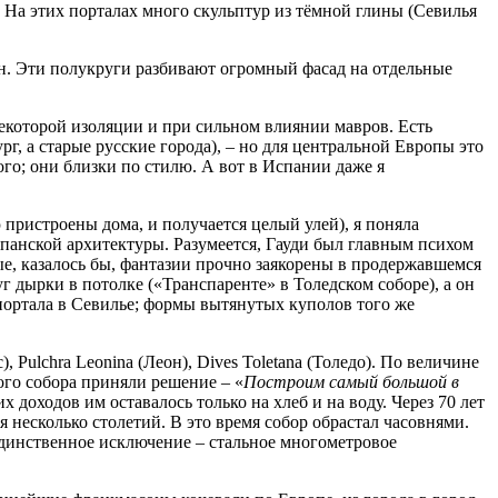
. На этих порталах много скульптур из тёмной глины (Севилья
ен. Эти полукруги разбивают огромный фасад на отдельные
екоторой изоляции и при сильном влиянии мавров. Есть
рг, а старые русские города), – но для центральной Европы это
ого; они близки по стилю. А вот в Испании даже я
 пристроены дома, и получается целый улей), я поняла
спанской архитектуры. Разумеется, Гауди был главным психом
ые, казалось бы, фантазии прочно заякорены в продержавшемся
 дырки в потолке («Транспаренте» в Толедском соборе), а он
портала в Севилье; формы вытянутых куполов того же
, Pulchra Leonina (Леон), Dives Toletana (Толедо). По величине
ого собора приняли решение – «
Построим самый большой в
их доходов им оставалось только на хлеб и на воду. Через 70 лет
 несколько столетий. В это время собор обрастал часовнями.
 Единственное исключение – стальное многометровое