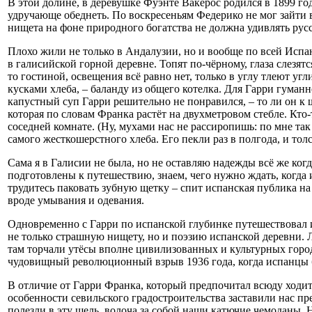
В этой долине, в деревушке Фуэнте Вакерос родился в 1899 го
удручающе обеднеть. По воскресеньям Федерико не мог зайти 
нищета на фоне природного богатства не должна удивлять русс
Плохо жили не только в Андалузии, но и вообще по всей Испан
в галисийской горной деревне. Топят по-чёрному, глаза слезят
то гостиной, освещения всё равно нет, только в углу тлеют уг
кусками хлеба, – баланду из общего котелка. Для Гарри гуманн
капустный суп Гарри решительно не понравился, – то ли он к 
которая по словам Франка растёт на двухметровом стебле. Кто-т
соседней комнате. (Ну, мухами нас не рассиропишь: по мне та
самого жесткошерстного хлеба. Его пекли раз в полгода, и тол
Сама я в Галисии не была, но не оставляю надежды всё же ког
подготовлены к путешествию, знаем, чего нужно ждать, когда 
трудитесь паковать зубную щетку – спит испанская публика на 
вроде умывания и одевания.
Одновременно с Гарри по испанской глубинке путешествовал и
не только страшную нищету, но и поэзию испанской деревни. Л
там торчали утёсы вполне цивилизованных и культурных городо
чудовищный революционный взрыв 1936 года, когда испанцы б
В отличие от Гарри Франка, который предпочитал всюду ходить
особенности севильского градостроительства заставили нас пре
полезли в эту щель, волоча за собой наши катючие чемоданы. 