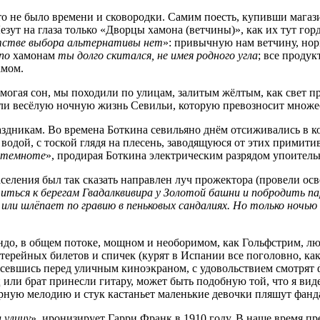
то не было времени и сковородки. Самим поесть, купивши магаз
езут на глаза только «Дворцы хамона (ветчины)», как их тут гор
атстве выбора альтернативы нет
»: привычную нам ветчину, нор
по
хамонам
ты долго скитался, не имея родного угла
; все продук
амом.
озмогая сон, мы походили по улицам, залитым жёлтым, как свет
ели весёлую ночную жизнь Севильи, которую превозносит множе
раздникам. Во времена Боткина севильяно днём отсиживались в к
ой, с тоской глядя на плесень, заводящуюся от этих примитивн
в темноте
», продирая Боткина электрическим разрядом упоитель
селения был так сказать направлен луч прожектора (провели ос
титься к берегам Гвадалквивира у Золотой башни и побродить п
е или шлёпает по гравию в пеньковых сандалиях. Но только ноч
ндо, в общем потоке, мощном и необоримом, как Гольфстрим, 
ерейных билетов и спичек (курят в Испании все поголовно, как 
севшись перед уличным киноэкраном, с удовольствием смотрят 
 или брат принесли гитару, может быть подобную той, что я вид
арную мелодию и стук кастаньет маленькие девочки пляшут фанд
 улицу
», иронизирует Гарри Франк в 1910 году. В наше время пр