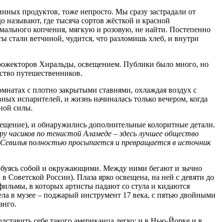
инных продуктов, тоже непросто. Мы сразу застрадали от
до называют, где тысяча сортов жёсткой и красной
мального копчения, мягкую и розовую, не найти. Постепенно
ты стали ветчиной, чудится, что разломишь хлеб, и внутри
 прожекторов Хиральды, освещением. Публики было много, но
ство путешественников.
омнатах с плотно закрытыми ставнями, охлаждая воздух с
ых испарителей, и жизнь начиналась только вечером, когда
ной силы.
вещение), и обнаружились дополнительные колоритные детали.
ару часиков по тенистой Аламеде – здесь лучшее общество
ью Севилья полностью просыпается и превращается в источник
любуясь собой и окружающими. Между ними бегают и зычно
в Советской России). Плаза ярко освещена, на ней с девяти до
фильмы, в которых артисты падают со стула и кидаются
ела в музее – поджарый инструмент 17 века, с пятью двойными
анго.
едставить себе такого американца легко; и в Нью-Йорке и в