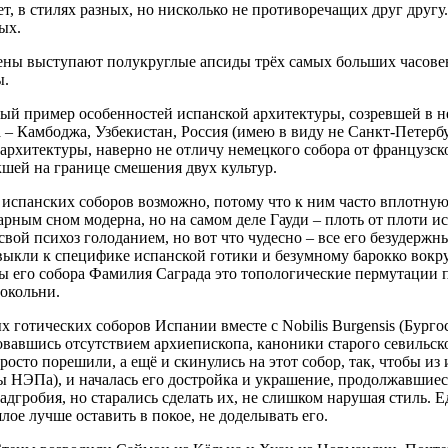
т, в стилях разных, но нисколько не противоречащих друг другу
ых.
з стены выступают полукруглые апсиды трёх самых больших часов
ы.
ый пример особенностей испанской архитектуры, созревшей в н
а – Камбоджа, Узбекистан, Россия (имею в виду не Санкт-Петербу
 архитектуры, наверно не отличу немецкого собора от французск
шей на границе смешения двух культур.
ех испанских соборов возможно, потому что к ним часто вплотную
арным сном модерна, но на самом деле Гауди – плоть от плоти и
вой психоз голоданием, но вот что чудесно – все его безудержн
выкли к специфике испанской готики и безумному барокко вокруг
ы его собора Фамилия Саграда это топологические пермутации 
окольни.
 готических соборов Испании вместе с Nobilis Burgensis (Бургос)
ьзовавшись отсутствием архиепископа, каноники старого севильск
просто порешили, а ещё и скинулись на этот собор, так, чтобы из 
ы НЭПа), и началась его достройка и украшение, продолжавшиеся
надгробия, но старались сделать их, не слишком нарушая стиль.
лое лучше оставить в покое, не доделывать его.