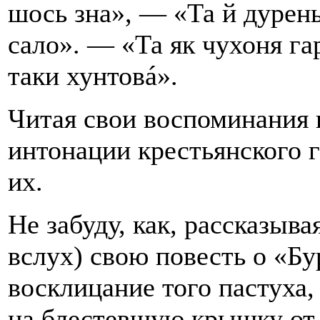
шось зна», — «Та й дурень
сало». — «Та як чухоня гар
таки хунтовá».
Читая свои воспоминания 
интонации крестьянского г
их.
Не забуду, как, рассказыва
вслух) свою повесть о «Бу
восклицание того пастуха
на блестевшую крышку от 