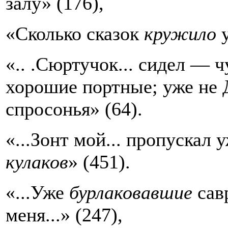
залу» (176),
«Сколько сказок
кружило
у
«.. .Сюртучок... сидел — 
хорошие портные; уже не
спросонья» (64).
«...Зонт мой... пропускал 
кулаков
» (451).
«...Уже
бурлаковавшие
савр
меня...» (247),