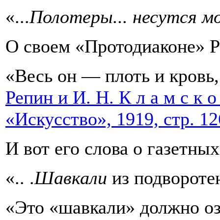
«...
Полотеры... несутся м
О своем «Протодиаконе» Р
«Весь он — плоть и кровь
Репин и И. Н. К л а м с к 
«Искусство», 1919, стр. 1
И вот его слова о газетных
«.. .
Шавкали
из подворотен.
«Это «шавкали» должно озн