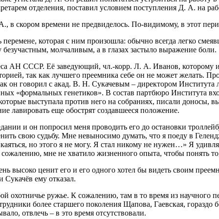
етарем отделения, поставил условием поступления Д. А. на раб
А., в скором времени не предвиделось. По-видимому, в этот пери
сь перемене, которая с ним произошла: обычно всегда легко см
у безучастным, молчаливым, а в глазах застыло выражение боли.
еса АН СССР. Её заведующий, чл.-корр. Л. А. Иванов, которому 
аторией, так как лучшего преемника себе он не может желать. Про
как он говорил с акад. В. Н. Сукачевым – директором Института л
нных «формальных генетиков». В состав партбюро Института вхо
которые выступала против него на собраниях, писали доносы, в
ание лавировать еще обострят создавшееся положение.
едании и он попросил меня проводить его до остановки троллейбу
енить свою судьбу. Мне невыносимо думать, что я поеду в Геленд
н каяться, но этого я не могу. Я стал никому не нужен…» Я удив
сожалению, мне не хватило жизненного опыта, чтобы понять то,
чень высоко ценит его и его одного хотел бы видеть своим преемн
и Сукачёв ему отказал.
бой охотничье ружье. К сожалению, там в то время из научного п
отрудники более старшего поколения Щапова, Гаевская, гораздо 
ывало, отвлечь – в это время отсутствовали.