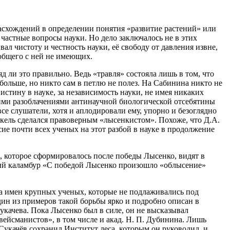
 расхождений в определении понятия «развитие растений» или
частные вопросы науки. Но дело заключалось не в этих
л чистоту и честность науки, её свободу от давления извне,
 общего с ней не имеющих.
д ли это правильно. Ведь «травля» состояла лишь в том, что
больше, но никто сам в петлю не полез. На Сабинина никто не
 истину в науке, за независимость науки, не имея никаких
щими разоблачениями антинаучной биологической отсебятины
се слушатели, хотя и аплодировали ему, упорно и безоглядно
нкель сделался правоверным «лысенкистом». Похоже, что Д.А.
ие почти всех ученых на этот разбой в науке в продолжение
, которое сформировалось после победы Лысенко, видят в
тный каламбур «С победой Лысенко произошло «облысение»
тка имен крупных ученых, которые не подлаживались под
ин из примеров такой борьбы ярко и подробно описан в
Сукачева. Пока Лысенко был в силе, он не высказывал
вейсманистов», в том числе и акад. Н. П. Дубинина. Лишь
Сукачёв сохранил Институт леса, которым он руководил, и