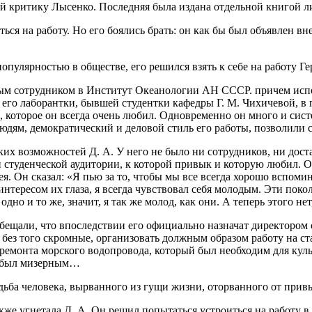
ей критику Лысенко. Последняя была издана отдельной книгой ли
ся на работу. Но его боялись брать: он как бы был объявлен вне
 популярностью в обществе, его решился взять к себе на работу
чным сотрудником в Институт Океанологии АН СССР. причем исп
 его лаборантки, бывшей студентки кафедры Г. М. Чихичевой, в 
, которое он всегда очень любил. Одновременно он много и си
людям, демократический и деловой стиль его работы, позволили
их возможностей Д. А. У него не было ни сотрудников, ни доста
 студенческой аудитории, к которой привык и которую любил. Об
я. Он сказал: «Я пью за то, чтобы мы все всегда хорошо вспомин
ся интересом их глаза, я всегда чувствовал себя молодым. Эти по
 одно и то же, значит, я так же молод, как они. А теперь этого н
обещали, что впоследствии его официально назначат директором
 и без того скромные, организовать должным образом работу на 
ремонта морского водопровода, который был необходим для куль
ий был мизерным…
судьба человека, вырванного из гущи жизни, оторванного от при
также угнетала Д. А. Он решил попытаться устроиться на работу