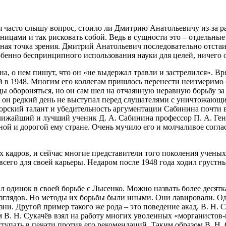
и, я часто слышу вопрос, стоило ли Дмитрию Анатольевичу из-за
ицами и так рисковать собой. Ведь в сущности это – отдельные 
ная точка зрения. Дмитрий Анатольевич последовательно отстаива
собенно беспринципного использования науки для целей, ничего
а, о нем пишут, что он «не выдержал травли и застрелился». Вря
ой в 1948. Многим его коллегам пришлось перенести неизмеримо 
жды обороняться, но он сам шел на отчаянную неравную борьбу за
ода он редкий день не выступал перед слушателями с уничтожаю
орский талант и убедительность аргументации Сабинина почти в
 ближайший и лучший ученик Д. А. Сабинина профессор П. А. Ге
ой и дорогой ему стране. Очень мучило его и молчаливое соглас
кадров, и сейчас многие представители того поколения ученых
всего для своей карьеры. Недаром после 1948 года ходил грус
ыл одинок в своей борьбе с Лысенко. Можно назвать более деся
зглядов. Но методы их борьбы были иными. Они лавировали. Од
ни. Другой пример такого же рода – это поведение акад. В. Н. 
м В. Н. Сукачёв взял на работу многих уволенных «морганистов-
тупать в печати против его рекомендаций. Таким образом В. Н. 