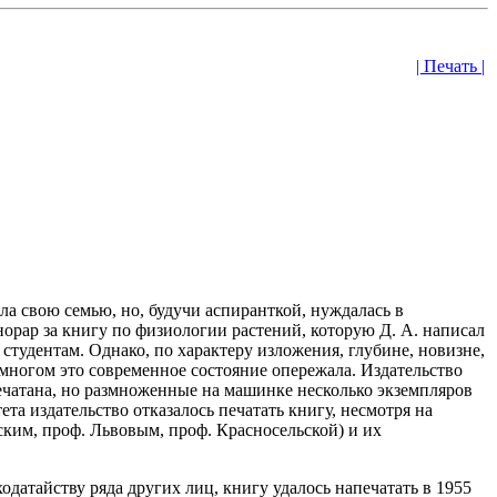
| Печать |
ла свою семью, но, будучи аспиранткой, нуждалась в
норар за книгу по физиологии растений, которую Д. А. написал
 студентам. Однако, по характеру изложения, глубине, новизне,
 многом это современное состояние опережала. Издательство
печатана, но размноженные на машинке несколько экземпляров
та издательство отказалось печатать книгу, несмотря на
ким, проф. Львовым, проф. Красносельской) и их
датайству ряда других лиц, книгу удалось напечатать в 1955