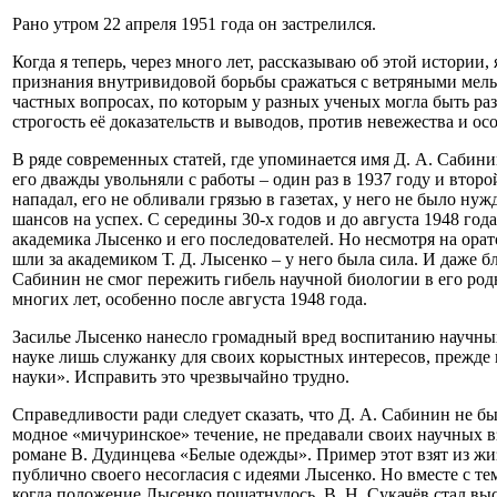
Рано утром 22 апреля 1951 года он застрелился.
Когда я теперь, через много лет, рассказываю об этой истори
признания внутривидовой борьбы сражаться с ветряными мельн
частных вопросах, по которым у разных ученых могла быть раз
строгость её доказательств и выводов, против невежества и о
В ряде современных статей, где упоминается имя Д. А. Сабинин
его дважды увольняли с работы – один раз в 1937 году и втор
нападал, его не обливали грязью в газетах, у него не было ну
шансов на успех. С середины 30-х годов и до августа 1948 г
академика Лысенко и его последователей. Но несмотря на орат
шли за академиком Т. Д. Лысенко – у него была сила. И даже
Сабинин не смог пережить гибель научной биологии в его родн
многих лет, особенно после августа 1948 года.
Засилье Лысенко нанесло громадный вред воспитанию научных 
науке лишь служанку для своих корыстных интересов, прежде 
науки». Исправить это чрезвычайно трудно.
Справедливости ради следует сказать, что Д. А. Сабинин не б
модное «мичуринское» течение, не предавали своих научных в
романе В. Дудинцева «Белые одежды». Пример этот взят из жиз
публично своего несогласия с идеями Лысенко. Но вместе с те
когда положение Лысенко пошатнулось, В. Н. Сукачёв стал выс