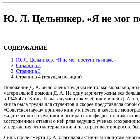
Ю. Л. Цельникер. «Я не мог п
СОДЕРЖАНИЕ
Ю. Л. Цельникер. «Я не мог поступить иначе»
Страница 2
Страница 3
Страница 4
(текущая позиция)
Положение Д. А. было очень трудным не только морально, но и
материальной помощи Д. А. На одну зарплату жены вся большая
в 1946-47 г. Книга была задумана как учебник и в ней Д. А. п
книга была трудна для студентов и скорее представляла собой
«Советская наука» приняло книгу к печати в качестве моногра
жадно читали сотрудники и аспиранты кафедры, по ним готовил
восторженные отзывы о ней ряда ведущих ученых (сохранились
утверждения, что материал книги не затрагивает вопросов, 
Лишь после смерти Д. А. благодаря активным хлопотам многоле