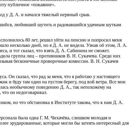
оту публичное «покаяние».
од у Д. А. и начался тяжелый нервный срыв.
еявшийся, любивший шутить и радовавшийся удачным шуткам
исполнилось 80 лет, решил уйти на пенсию и попросил меня
шло несколько дней, но я Д. А. не видела. Узнав об этом, Л. А.
еса, и тот сказал, что взять Д. А. Сабинина не сможет.
дила группа лиц – противников В. Н. Сукачева. Среди них
ызывая бесконечные проверочные комиссии. В. Н. Сукачев
са. Он сказал, что рад за меня, что я работаю у настоящего
жик и буду там один на пустом берегу, под вой ветра. Все мои
лялась необычному поведению Д. А., так непохожему на
 что он недоговаривал.
иком, но что обстановка в Институте такова, что к нам Д. А.
ерсонала была одна Г. М. Чихачёва, слишком молодая и
более эрудированные, которые могли бы затеять интересный для