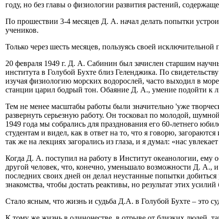
году, но без главы о физиологии развития растений, содержащ
По прошествии 3-4 месяцев Д. А. начал делать попытки устроить
учеников.
Только через шесть месяцев, пользуясь своей исключительной
20 февраля 1949 г. Д. А. Сабинин был зачислен старшим нау
института в Голубой Бухте близ Геленджика. По свидетельству
изучая физиологию морских водорослей, часто выходил в море
станции царил бодрый тон. Обаяние Д. А., умение подойти к 
Тем не менее масштабы работы были значительно 'уже творческ
развернуть серьезную работу. Он тосковал по молодой, шумной
1949 года мы собрались для празднования его 60-летнего юбиле
студентам и видел, как в ответ на то, что я говорю, загорают
так же на лекциях загорались из глаза, и я думал: «нас увлекает
Когда Д. А. поступил на работу в Институт океанологии, ему 
другой человек, что, конечно, уменьшало возможности Д. А.,
последних своих дней он делал неустанные попытки добиться 
знакомства, чтобы достать реактивы, но результат этих усил
Стало ясным, что жизнь и судьба Д.А. в Голубой Бухте – это 
К тому же жизнь в одиночестве, в отрыве от близких людей, 