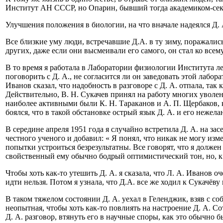
Институт АН СССР, но Опарин, бывший тогда академиком-секр
Улучшения положения в биологии, на что вначале надеялся Д. 
Все близкие уму люди, встречавшие Д.А. в ту зиму, поражали
других, даже если они высмеивали его самого, он стал ко всем
В то время я работала в Лаборатории физиологии Института л
поговорить с Д. А., не согласится ли он заведовать этой лабор
Иванов сказал, что надобность в разговоре с Д. А. отпала, так 
Действительно, В. Н. Сукачев принял на работу многих уволе
наиболее активными были К. Н. Тараканов и А. П. Щербаков, 
боялся, что в такой обстановке острый язык Д. А. и его нежел
В середине апреля 1951 года я случайно встретила Д. А. на зас
честного ученого и добавил: « Я понял, что никак не могу изм
попытки устроиться безрезультатны. Все говорят, что я долже
свойственный ему обычно бодрый оптимистический тон, но, к 
Чтобы хоть как-то утешить Д. А. я сказала, что Л. А. Иванов о
идти нельзя. Потом я узнала, что Д.А. все же ходил к Сукачёву 
В таком тяжелом состоянии Д. А. уехал в Геленджик, взяв с со
неопытная, чтобы хоть как-то повлиять на настроение Д. А. С
Д. А. разговор, втянуть его в научные споры, как это обычно б