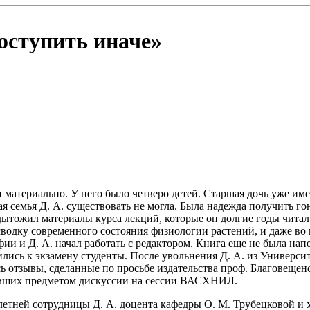
оступить иначе»
 материально. У него было четверо детей. Старшая дочь уже име
 семья Д. А. существовать не могла. Была надежда получить го
одытожил материалы курса лекций, которые он долгие годы читал
 сводку современного состояния физиологии растений, и даже во
фии и Д. А. начал работать с редактором. Книга еще не была на
ись к экзамену студенты. После увольнения Д. А. из Университе
 отзывы, сделанные по просьбе издательства проф. Благовещенс
бывших предметом дискуссии на сессии ВАСХНИЛ.
тней сотрудницы Д. А. доцента кафедры О. М. Трубецковой и хо