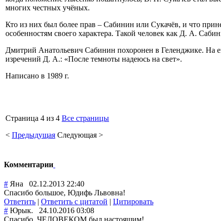
многих честных учёных.
Кто из них был более прав – Сабинин или Сукачёв, и что прине
особенностям своего характера. Такой человек как Д. А. Саби
Дмитрий Анатольевич Сабинин похоронен в Геленджике. На его
изречений Д. А.: «После темноты надеюсь на свет».
Написано в 1989 г.
Страница 4 из 4
Все страницы
<
Предыдущая
Следующая
>
Комментарии
#
Яна
02.12.2013 22:40
Спасибо большое, Юдифь Львовна!
Ответить
|
Ответить с цитатой
|
Цитировать
#
Юрык.
24.10.2016 03:08
Спасибо. ЧЕЛОВЕКОМ был настоящим!