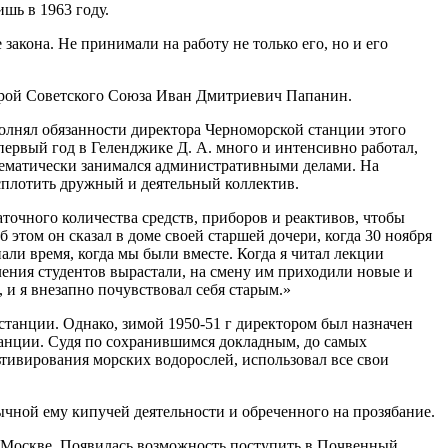
шь в 1963 году.
 закона. Не принимали на работу не только его, но и его
 Герой Советского Союза Иван Дмитриевич Папанин.
олнял обязанности директора Черноморской станции этого
первый год в Геленджике Д. А. много и интенсивно работал,
стематически занимался административными делами. На
 сплотить дружный и деятельный коллектив.
точного количества средств, приборов и реактивов, чтобы
 этом он сказал в доме своей старшей дочери, когда 30 ноября
али время, когда мы были вместе. Когда я читал лекции
коления студентов вырастали, на смену им приходили новые и
ет, и я внезапно почувствовал себя старым.»
 станции. Однако, зимой 1950-51 г директором был назначен
станции. Судя по сохранившимся докладным, до самых
тивирования морских водорослей, использовал все свои
вычной ему кипучей деятельности и обреченного на прозябание.
 в Москве. Появилась возможность поступить в Почвенный