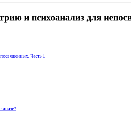
атрию и психоанализ для непос
епосвященных. Часть 1
е иначе?