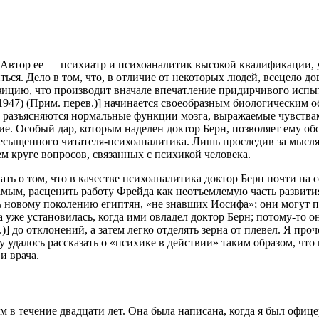
 Автор ее — психиатр и психоаналитик высокой квалификации,
иться. Дело в том, что, в отличие от некоторых людей, всецело 
ицию, что производит вначале впечатление придирчивого испыт
(1947) (Прим. перев.)] начинается своеобразным биологическим 
 разъясняются нормальные функции мозга, выражаемые чувствам
ние. Особый дар, которым наделен доктор Берн, позволяет ему 
ыщенного читателя-психоаналитика. Лишь проследив за мыслями
м круге вопросов, связанных с психикой человека.
мать о том, что в качестве психоаналитика доктор Берн почти н
амым, расценить работу Фрейда как неотъемлемую часть развити
 новому поколению египтян, «не знавших Иосифа»; они могут п
уже установилась, когда ими овладел доктор Берн; потому-то он
в.)] до отклонений, а затем легко отделять зерна от плевел. Я про
ну удалось рассказать о «психике в действии» таким образом, чт
и врача.
ым в течение двадцати лет. Она была написана, когда я был оф