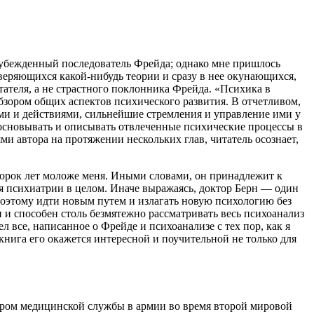
 убежденный последователь Фрейда; однако мне пришлось
доверяющихся какой-нибудь теории и сразу в нее окунающихся,
ателя, а не страстного поклонника Фрейда. «Психика в
обзором общих аспектов психического развития. В отчетливом,
и и действиями, сильнейшие стремления и управление ими у
обосновывать и описывать отвлеченные психические процессы в
 автора на протяжении нескольких глав, читатель осознает,
а сорок лет моложе меня. Иными словами, он принадлежит к
я психиатрии в целом. Иначе выражаясь, доктор Берн — один
оэтому идти новым путем и излагать новую психологию без
 и способен столь безмятежно рассматривать весь психоанализ
чел все, написанное о Фрейде и психоанализе с тех пор, как я
о книга его окажется интересной и поучительной не только для
ицером медицинской службы в армии во время второй мировой