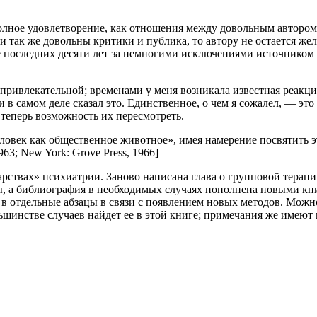
полное удовлетворение, как отношения между довольным авторо
и так же довольны критики и публика, то автору не остается ж
 последних десяти лет за немногими исключениями источником р
привлекательной; временами у меня возникала известная реакция
 в самом деле сказал это. Единственное, о чем я сожалел, — эт
 теперь возможность их пересмотреть.
еловек как общественное животное», имея намерение посвятить эт
1963; New York: Grove Press, 1966]
ствах» психиатрии. Заново написана глава о групповой терапии
 а библиография в необходимых случаях пополнена новыми книг
в отдельные абзацы в связи с появлением новых методов. Можно
шинстве случаев найдет ее в этой книге; примечания же имеют