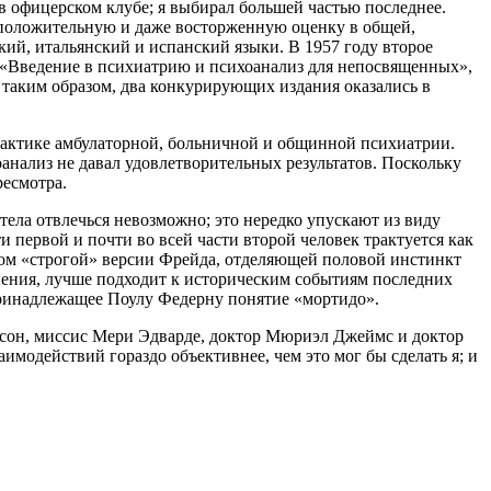
 офицерском клубе; я выбирал большей частью последнее.
а положительную и даже восторженную оценку в общей,
кий, итальянский и испанский языки. В 1957 году второе
 «Введение в психиатрию и психоанализ для непосвященных»,
 таким образом, два конкурирующих издания оказались в
практике амбулаторной, больничной и общинной психиатрии.
оанализ не давал удовлетворительных результатов. Поскольку
ресмотра.
тела отвлечься невозможно; это нередко упускают из виду
и первой и почти во всей части второй человек трактуется как
этом «строгой» версии Фрейда, отделяющей половой инстинкт
омнения, лучше подходит к историческим событиям последних
и принадлежащее Поулу Федерну понятие «мортидо».
иксон, миссис Мери Эдварде, доктор Мюриэл Джеймс и доктор
имодействий гораздо объективнее, чем это мог бы сделать я; и