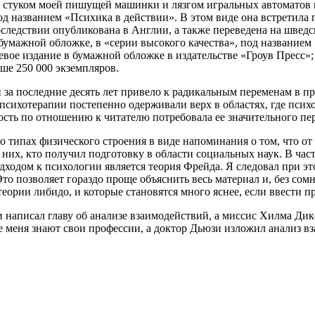
 стуком моей пишущей машинки и лязгом игральных автоматов в
од названием «Психика в действии». В этом виде она встретил
следствии опубликована в Англии, а также переведена на шведс
мажной обложке, в «серии высокого качества», под названием
вое издание в бумажной обложке в издательстве «Гроув Пресс»;
ше 250 000 экземпляров.
 за последние десять лет привело к радикальным переменам в 
психотерапии постепенно одерживали верх в областях, где псих
ность по отношению к читателю потребовала ее значительного пе
 типах физического строения в виде напоминания о том, что от 
них, кто получил подготовку в области социальных наук. В част
одходом к психологии является теория Фрейда. Я следовал при 
 Это позволяет гораздо проще объяснить весь материал и, без с
о теории либидо, и которые становятся много яснее, если ввест
и написал главу об анализе взаимодействий, а миссис Хилма Д
 меня знают свои профессии, а доктор Дьюзи изложил анализ вза