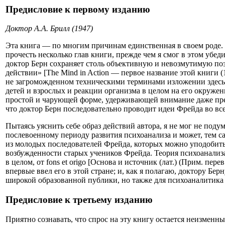
Предисловие к первому изданию
Доктор А.А. Брилл (1947)
Эта книга — по многим причинам единственная в своем роде.
прочесть несколько глав книги, прежде чем я смог в этом убед
доктор Берн сохраняет столь объективную и невозмутимую поз
действии» [The Mind in Action — первое название этой книги 
не загроможденном техническими терминами изложении здесь
детей и взрослых и реакции организма в целом на его окруже
простой и чарующей форме, удерживающей внимание даже прес
что доктор Берн последовательно проводит идеи Фрейда во все
Пытаясь уяснить себе образ действий автора, я не мог не поду
послевоенному периоду развития психоанализа и может, тем с
из молодых последователей Фрейда, которых можно уподобить
возбужденности старых учеников Фрейда. Теория психоанализа 
в целом, от fons et origo [Основа и источник (лат.) (Прим. пере
впервые ввел его в этой стране; и, как я полагаю, доктору Бер
широкой образованной публики, но также для психоаналитика 
Предисловие к третьему изданию
Приятно сознавать, что спрос на эту книгу остается неизменн