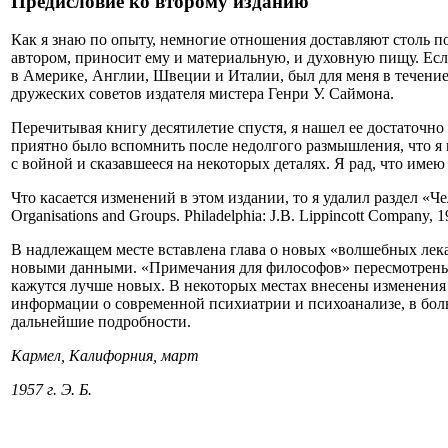
Предисловие ко второму изданию
Как я знаю по опыту, немногие отношения доставляют столь 
автором, приносит ему и материальную, и духовную пищу. Есл
в Америке, Англии, Швеции и Италии, был для меня в течение
дружеских советов издателя мистера Генри У. Саймона.
Перечитывая книгу десятилетие спустя, я нашел ее достаточно 
приятно было вспомнить после недолгого размышления, что я и
с войной и сказавшееся на некоторых деталях. Я рад, что имею
Что касается изменений в этом издании, то я удалил раздел «Ч
Organisations and Groups. Philadelphia: J.B. Lippincott Company, 
В надлежащем месте вставлена глава о новых «волшебных лекар
новыми данными. «Примечания для философов» пересмотрены,
кажутся лучше новых. В некоторых местах внесены изменения 
информации о современной психиатрии и психоанализе, в боль
дальнейшие подробности.
Кармел, Калифорния, март
1957 г.
Э. Б.