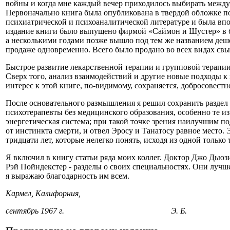
войны и когда мне каждый вечер приходилось выбирать между
Первоначально книга была опубликована в твердой обложке п
психиатрической и психоаналитической литературе и была впо
издание книги было выпущено фирмой «Саймон и Шустер» в бу
а несколькими годами позже вышло под тем же названием деше
продаже одновременно. Всего было продано во всех видах свы
Быстрое развитие лекарственной терапии и групповой терапии
Сверх того, анализ взаимодействий и другие новые подходы к 
интерес к этой книге, по-видимому, сохраняется, добросовест
После основательного размышления я решил сохранить раздел о
психотерапевты без медицинского образования, особенно те из 
энергетическая система; при такой точке зрения наилучшим п
от инстинкта смерти, и отвел Эросу и Танатосу равное место.
тридцати лет, которые нелегко понять, исходя из одной тольк
Я включил в книгу статьи ряда моих коллег. Доктор Джо Дьюз
Рэй Пойндекстер - разделы о своих специальностях. Они лучше
я выражаю благодарность им всем.
Кармел, Калифорния,
сентябрь 1967 г. Э. Б.