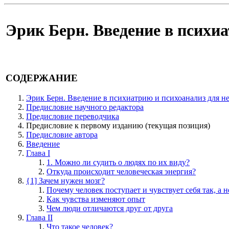
Эрик Берн. Введение в психи
СОДЕРЖАНИЕ
Эрик Берн. Введение в психиатрию и психоанализ для н
Предисловие научного редактора
Предисловие переводчика
Предисловие к первому изданию
(текущая позиция)
Предисловие автора
Введение
Глава I
1. Можно ли судить о людях по их виду?
Откуда происходит человеческая энергия?
{1] Зачем нужен мозг?
Почему человек поступает и чувствует себя так, а н
Как чувства изменяют опыт
Чем люди отличаются друг от друга
Глава II
Что такое человек?