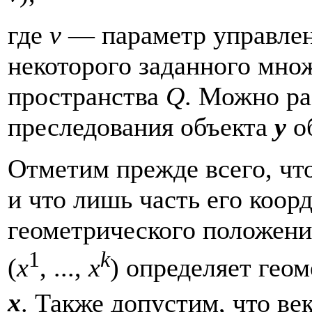
где
v
— параметр управлен
некоторого заданного мно
пространства
Q
. Можно ра
преследования объекта
y
о
Отметим прежде всего, чт
и что лишь часть его коор
геометрического положени
1
k
(
x
, ...,
x
) определяет гео
x
. Также допустим, что ве