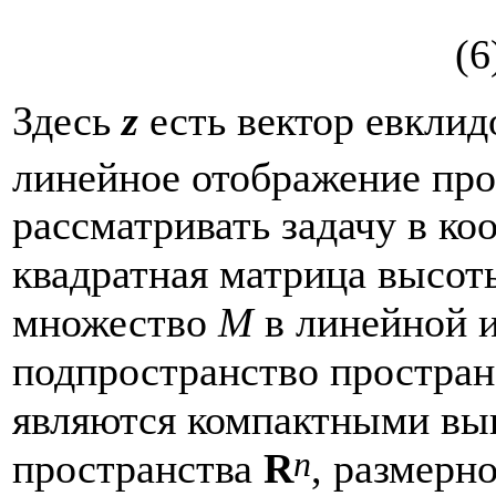
(6
Здесь
z
есть вектор евкли
линейное отображение пр
рассматривать задачу в ко
квадратная матрица высо
множество
M
в линейной и
подпространство простра
являются компактными в
n
пространства
R
, размерн