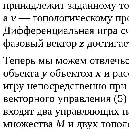
принадлежит заданному т
а
v
— топологическому пр
Дифференциальная игра сч
фазовый вектор
z
достига
Теперь мы можем отвлечьс
объекта
y
объектом
x
и ра
игру непосредственно при
векторного управления (5) 
входят два управляющих 
множества
M
и двух топо