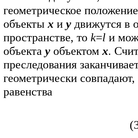
геометрическое положение
объекты
x
и
y
движутся в 
пространстве, то
k
=
l
и мож
объекта
y
объектом
x
. Счи
преследования заканчивает
геометрически совпадают, 
равенства
(3