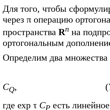
Для того, чтобы сформули
через π операцию ортогон
n
пространства
R
на подпр
ортогональным дополнени
Определим два множества
C
, (7
Q
где ехр τ
C
есть линейно
P