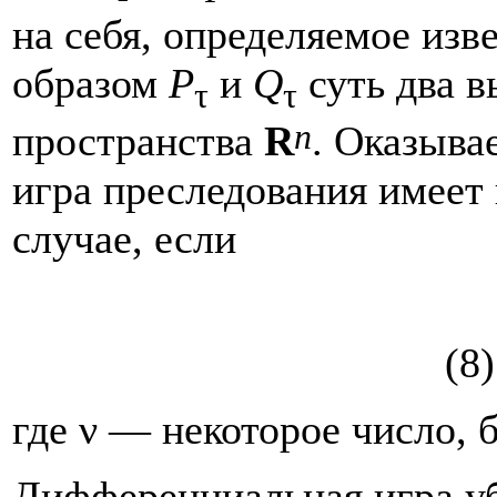
на себя, определяемое из
образом
P
и
Q
суть два 
τ
τ
n
пространства
R
. Оказыва
игра преследования имеет
случае, если
(8)
где ν — некоторое число, 
Дифференциальная игра у