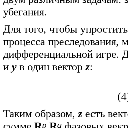
убегания.
Для того, чтобы упростит
процесса преследования, 
дифференциальной игре. 
и
y
в один вектор
z
:
(4
Таким образом,
z
есть век
p
q
сумме
R
R
фазовых вект