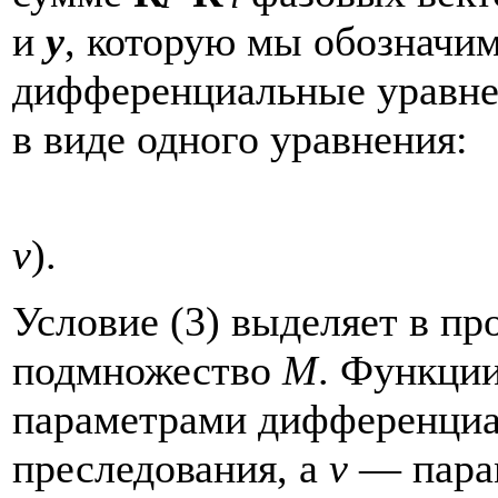
и
y
, которую мы обозначи
дифференциальные уравнен
в виде одного уравнения:
v
). 
Условие (3) выделяет в пр
подмножество
M
. Функци
параметрами дифференци
преследования, а
v
— пара