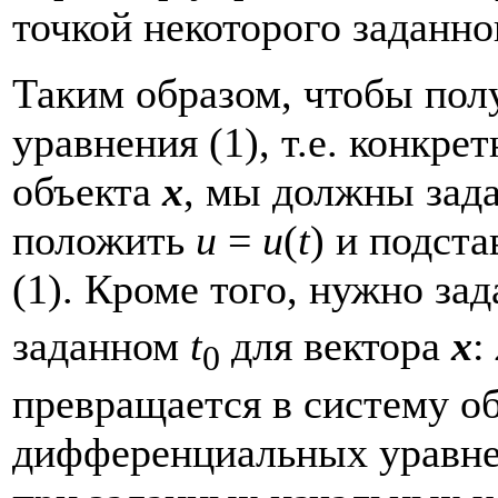
точкой некоторого заданн
Таким образом, чтобы пол
уравнения (1), т.е. конкр
объекта
x
, мы должны зад
положить
u
=
u
(
t
) и подст
(1). Кроме того, нужно за
заданном
t
для вектора
x
:
0
превращается в систему 
дифференциальных уравне