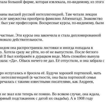
ала большой фирме, которая извлекала, по-видимому, из этого
зованы высшей русской интеллигенцией. Там читали лекции
 после замужества приобрела фамилию Айзенштадт. Знакомство
там был уже профессором. Воскресные курсы, по-видимому, были
 частные. Эти курсы она закончила и стала дипломированной
твовало действительности.
видом она распространяла листовки и иногда попадала в
. Хотела сразу же уйти, но её не выпустили. После беглого
й II был изображён в дурацком виде. Мать спокойно вынула
ла: «Да». Обыск ничего не дал. Её отпустили, и она забрала с
о испугалась и бросила её. Будучи хорошей портнихой, мать
 интеллигенцией (в частности, она была портнихой семьи
тречалась с такими известными писателями, как Андреев,
 не знал или теперь не помню. Во всяком случае, она ждала,
бряный подстаканник с датой их свадьбы). А в 1908 году