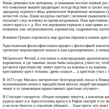
Наши девушки или женщины, услышавши весною первый раз гро
что появление мышей предвещает всегда бедствие и грозит не
зародышу куриного яйца деревенские беременные женщины суд
нечистой силы. Наши колдуны смотрят с великим уважением на 
посыпает след человека во время колдования. Наш крестьянин, 
своего врага и т. д. Все эти верования перешли к нам прямо 
названия, как: антропомантия, аэромантия, гидромантия, катоп
Влияние Греции отразилось еще другим образом в нашем хрис
Христианская философия пошла вразрез с философией языческой
греческое мировоззрение вошли к нам единовременно, и немед
Метрополит Фотий, в послании к новгородскому архиепископу в
ворожения, и где таковые лихие бабы находятся, учите их, чт
ругаются христианству: вяжут кресты на вoроны и на ворoны… В
крестьянину крест тельник: древо плакун… а христиан учал с т
В 1673 году Мисаил, митрополит белгородский, писал к Никод
волхвованием своим и чародейством многих людей прельщают. 
чинят и от правоверия православных христиан отучают».
В Стоглаве говорится: «Неции непрямо тяжутся, а поклепав кр
кудесы вьют и в Аристотелевы врата и в Рафли смотрят и по з
и на поле биются, и поклепав убивают… Злые ереси, кто знае