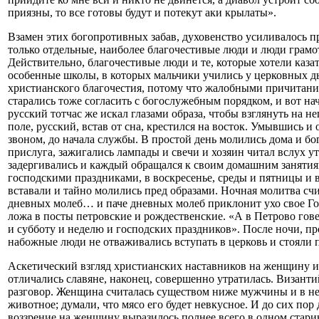
приязны, то все готовы будут и потекут аки крылаты».
Взамен этих богопротивных забав, духовенство усиливалось п
только отдельные, наиболее благочестивые люди и люди грам
Действительно, благочестивые люди и те, которые хотели каза
особенные школы, в которых мальчики учились у церковных д
христианского благочестия, потому что жалобными причитани
старались тоже согласить с богослужебным порядком, и вот на
русский тотчас же искал глазами образа, чтобы взглянуть на не
поле, русский, встав от сна, крестился на восток. Умывшись 
звоном, до начала службы. В простой день молились дома и бог
прислуга, зажигались лампады и свечи и хозяин читал вслух у
задергивались и каждый обращался к своим домашним занятиям
господскими праздниками, в воскресенье, среды и пятницы и
вставали и тайно молились пред образами. Ночная молитва счи
дневных молеб… и паче дневных молеб приклонит ухо свое Го
ложа в посты петровские и рождественские. «А в Петрово гов
и субботу и неделю и господских праздников». После ночи, пр
набожные люди не отваживались вступать в церковь и стояли п
Аскетический взгляд христианских наставников на женщину и
отличались славяне, наконец, совершенно утратилась. Византи
разговор. Женщина считалась существом ниже мужчины и в неко
животное; думали, что мясо его будет невкусное. И до сих по
воззрение на женщину выразилось полнее всего в одном стар