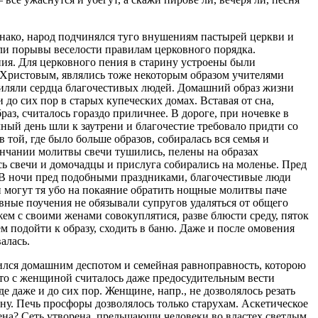
днако, народ подчинялся туго внушениям пастырей церкви и
ли порывы веселости правилам церковного порядка.
ения. Для церковного пения в старину устроены были
 Христовым, являлись тоже некоторым образом учителями
миляли сердца благочестивых людей. Домашний образ жизни
до сих пор в старых купеческих домах. Вставая от сна,
браз, считалось гораздо приличнее. В дороге, при ночевке в
чный день шли к заутрени и благочестие требовало придти со
 той, где было больше образов, собиралась вся семья и
кончании молитвы свечи тушились, пелены на образах
ь свечи и домочадцы и прислуга собирались на моленье. Пред
. В ночи пред подобными праздниками, благочестивые люди
 и могут тя убо на покаяние обратить нощные молитвы паче
ные поучения не обязывали супругов удаляться от общего
ем с своими женами совокуплятися, разве блюсти среду, пяток
м подойти к образу, сходить в баню. Даже и после омовения
алась.
ился домашним деспотом и семейная равноправность, которою
 что с женщиной считалось даже предосудительным вести
 даже и до сих пор. Женщине, напр., не дозволялось резать
ину. Печь просфоры дозволялось только старухам. Аскетическое
на? Сеть утворена, прельщающи человеки во властех светлым