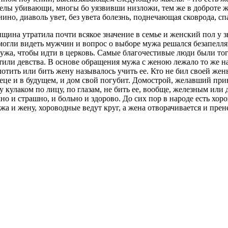
лы убивающи, многы бо уязвивши низложи, тем же в доброте ж
о, диаволь увет, без увета болезнь, поднечающая сковрода, спа
на утратила почти всякое значение в семье и женский пол у зн
могли видеть мужчин и вопрос о выборе мужа решался безапелл
 мужа, чтобы идти в церковь. Самые благочестивые люди были то
атили девства. В основе обращения мужа с женою лежало то же н
лотить или бить жену называлось учить ее. Кто не бил своей жен
ем веце и в будущем, и дом свой погубит. Домострой, желавший 
у кулаком по лицу, по глазам, не бить ее, вообще, железным или
но и страшно, и больно и здорово. До сих пор в народе есть хо
а и жену, хороводные ведут круг, а жена отворачивается и прен