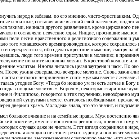
риучить народ к забавам, по его мнению, чисто-христианким. О
отные и знатные, составлявшие высший слой населения, подчиня
ться такими, не знали другого развлечения, кроме церковного п
ьячков и составляли певческие хоры. Нищие, просившие именем
ями пели песни нравственного и религиозного содержания и у
чало того монашеского времяпровождения, которое сохранилось и 
го и перекреститься, ибо сделать крестное знамение, смотря на о
и одевшись, люди того времени приступали к молению; в праздни
ослужение по книге исполнял хозяин. В крестовой комнате или в
тренние молитвы. Иногда читались целая заутреня и часы. По о
. После ужина совершалось вечернее моление. Снова зажигалис
 в посты считалось неприличным спать мужьям вместе с женами
талась угоднее Богу: «Тогда бо нощию ум ти есть легчае к Богу
сподь в нощные молитвы». Впрочем, некоторые старинные духов
ение и Филиппово, говорится в этих поучениях, невозбранно муж
оведенной супругами вместе, считалось необходимым, прежде че
еред дверьми храма. Молодежь знала, что это значит, и подсмеив
мел большое влияние и на семейные нравы. Муж постепенно яв
йский аскетизм, вместе с восточною ревностью, привел к тому,
торых случаях даже не чистым. Этот взгляд сохранился в народе
р деревенская женщина не станет резать курицу, а попросит мужч
инном поучении, высказывающем следующую мысль: «что есть же