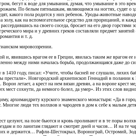
м, бегут к воде для умывания, думая, что умывание в это вре
урожаем. По белым пятнышкам, являющимся на ногтях, судят о з
ят, какого пола родится у них ребенок. Уроды-животные наводя
золу, как на вспомогательное средство для прорицаний, и кажды
рассердившись на своего соседа, бросает на его двор горстями з
из греческого мира и у древних греков составляли предмет занят
романтия и т. д.
тианском мировоззрении.
 и, явившись врагом ее в Греции, явилась таким же врагом ее и 
ленно между ними началась борьба, продолжающаяся даже до си
 1410 году, писал: «Учите, чтобы басней не слушали, лихих баб
обы престали». Новгородский архиепископ Геннадий в полании к
oрон летает, а крест на нем вязан древян, а на ворoне крест ме
ех мест сохнути, да немного болел, да умер». Из этих слов видн
иму, архимандриту курского знаменского монастыря: «Да в горо
Многие люди тех волхвов и чародеев в дом к себе к малым дет
ест целуют, на поле бьются и кровь проливают и в те поры волх
вездам и по ланитам глядают и смотрят дней и часов… И на те ча
т их и держится… Рафли-Шестокрыл, Воронограй, Остромий, Зоде