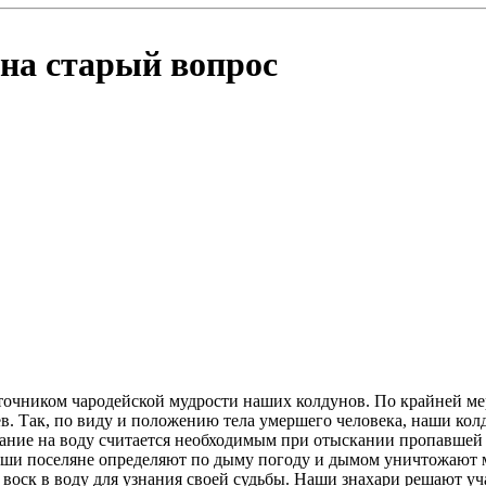
 на старый вопрос
очником чародейской мудрости наших колдунов. По крайней ме
в. Так, по виду и положению тела умершего человека, наши ко
вание на воду считается необходимым при отыскании пропавшей
аши поселяне определяют по дыму погоду и дымом уничтожают мн
воск в воду для узнания своей судьбы. Наши знахари решают учас