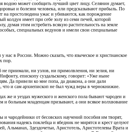
мя водою может сообщить лучший цвет лицу. Селянин думает,
доровьи и болезни человека, или предсказывают прибыль. По
т на простолюдина ужас и убиваются, как порождение
й колдун имеет при себе золу из семи печей, которой
олу, думая этим истребить всякую растительность на земле
ий особых, специальных ведунов и имели свои специальные
у нас в России. Можно сказать, что языческое и христианское
х пор.
 не приимали, ни узлов, ни примолвления, ни зелия, ни
 Нифонту, епископу суздальскому, говорит: «Уже ныне
дям. Да привели ко мне попа, да диакона, а они дали
о, что и сам архиепископ не был чужд веры в чернокнижие.
дах же и уездах мужеского и женского пола бывают чародеи и
ям и больным младенцам призывают, а они всякое волхвование
вы и чародейники от бесовских научений пособия им творят,
рования надеясь поклебца и ябедник не мирятся и крест целуют
й, Альманах, Здездочетьи, Аристотель, Аристотелевы Врата и