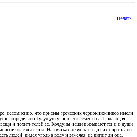
| Печать |
ре, несомненно, что приемы греческих чернокнижников имели
лдуны определяют будущую участь его семейства. Падающая
 вещи и похитителей ее. Колдуны наши вызывают тени и души
огие болезни скота. На святках девушки и до сих пор гадают
ть людей, кидая уголь в воду и замечая, не кипит ли она.