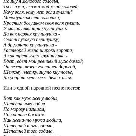
Поищу я молодого соловья,
Ты скажи, скажи мой млад соловей:
Кому воля, кому нет воли гулять?
Молодушкам нет волюшки,
Красным девушкам своя воля гулять.
У молодушки три кручинушки:
Да как первая кручинушка -
Слать пуховую перинушку;
А другая-то кручинушка -
Растворяй жена широки ворота;
А как третья-то кручинушка -
Едет, едет мой ревнивый муж домой;
Он везет, везет гостинец дорогой,
Шелкову плетку, гнуто кнутовье,
Да ударит меня меж белых плеч.
Или в одной народной песне поется:
Вот как муж жену любил,
Щепетненько водил
По морозу нагишом,
По крапиве босиком.
Как жена-то мужа любила,
Щепетней того водила,
Щепетней того водила,