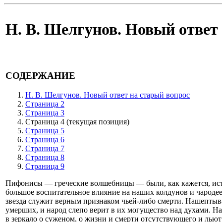
Н. В. Шелгунов. Новый ответ
СОДЕРЖАНИЕ
Н. В. Шелгунов. Новый ответ на старый вопрос
Страница 2
Страница 3
Страница 4
(текущая позиция)
Страница 5
Страница 6
Страница 7
Страница 8
Страница 9
Пифонисы — греческие волшебницы — были, как кажется, ист
большое воспитательное влияние на наших колдунов и чародее
звезда служит верным признаком чьей-либо смерти. Нашепты
умерших, и народ слепо верит в их могущество над духами. Н
в зеркало о суженом, о жизни и смерти отсутствующего и льют 