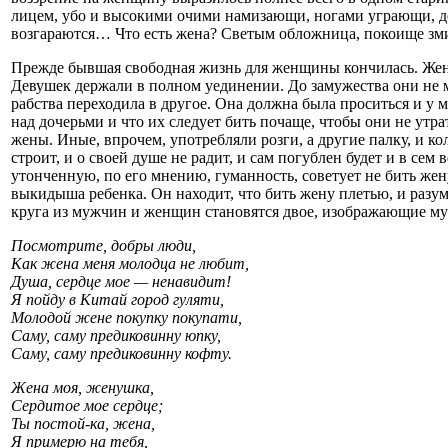
лицем, убо и высокими очими намизающи, ногами уграющи, де
возгараются… Что есть жена? Светым обложница, покоище змиин
Прежде бывшая свободная жизнь для женщины кончилась. Женщи
Девушек держали в полном уединении. До замужества они не 
рабства переходила в другое. Она должна была проситься и у
над дочерьми и что их следует бить почаще, чтобы они не утр
жены. Иные, впрочем, употребляли розги, а другие палку, и ко
строит, и о своей душе не радит, и сам погублен будет и в с
утонченную, по его мнению, гуманность, советует не бить жен
выкидыша ребенка. Он находит, что бить жену плетью, и разум
круга из мужчин и женщин становятся двое, изображающие муж
Посмотрите, добры люди,
Как жена меня молодца не любит,
Душа, сердце мое — ненавидит!
Я пойду в Китай город гуляти,
Молодой жене покупку покупати,
Саму, саму предиковинну юпку,
Саму, саму предиковинну кофту.
Жена моя, женушка,
Сердитое мое сердце;
Ты постой-ка, жена,
Я примерю на тебя,