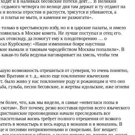
 ходят и в наливках бесовские потехи деят… В Великий
 седьмого четверга по велице дня там держат и ту отдают на
и волосы отростив и распустя, трясутся и убиваются, а
, и платья не мыти, и камения не разжигати».
только в крестьянскую избу, но и в царские палаты, и имело
оявилась в Москве комета. Не лучше поступал и отец его.
лых отовсюду, да помогут ему к плодотворению … о
исал Курбскому: «Наши изменники бояре наустиша
еские вымали и таковым чародейством Москвы попалили». В
 какая-то баба ведунья наговаривает на хмель, чтобы тем
шую возможность отрешиться от суеверия, то очень понятно,
ми Вратами и т. д., жило еще поклонение языческим
. было живо у нас поклонение роду и рожаницам и что оно
ба, гульба, песни бесовские, и жертвы идольские, иже огневи
м более, что, как мы видели, и самые «невегласи попы в
скотам». Вот почему, резко восставая против всего языческого
христианские проповедники начали преследовать все
спасительная жизнь требует полного отрешения от всякого
тить в монастырь и весь народ в монахов и в монахинь. В
сце и песнями неприязненными и свирельми. Бог вещает:
все ужаснутся и убегут, а скажи пирове ли, вечеря ли, песня