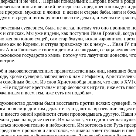
е держали и не чли… Первый понедельник Петрова поста в рощи
евегласи попы в великий четверг соль пред престол кладут и до
 пророки, мужики и жонки, и девки и старые бабы, наги и босы 
дуют в среду и пяток ручного дела не делати, и женам не трясти
еческим суеверием, была не легка, потому что оно проникло не 
 и списках. Мы уже видели, как поступил Иван Грозный, когда п
ою женою юною сущей, сам стар будучи, искал чаровников през
вамо аж до Корелы, и оттуда привожаху их к нему»… Иван IV п
иня Анна Глинская с своими детьми и с людьми, сердца человеч
московское государство хмель, потому что лазутчики донесли, что
ветрие.
об и высокопоставленных правительственных лиц, имевших бoль
оде, кроме суеверия, забредшего к нам с Рафлями, Аристотелевы
 семейным богам. Из слов Христолюбца видим, что еще в XVI ст
Не подобает крестьянам игор бесовских играти; иже есть плясь
ожаницам и всем тем, иже суть им подобна».
уховенство должны были восставать против всяких суеверий, те
рга по велице дни там держат и ту отдают на врачевание людям и 
м и вместо одной крайности стали проповедывать другую. Наши 
ехою даже народные песни. Им казалось, что единственная душе
аться исключительно в набожности. Им хотелось всю Русь превра
средством пророков и апостолов, «а диавол зовет гусльми и пле
орище и много набирается охотников. Заповедуй пост и бдение — 