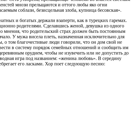
енстей мнози прельщаются и оттого любы яко огни
саемым соблазн, безисцельная злоба, купница бесовская».
атных и богатых держали взаперти, как в турецких гаремах.
яционно родителями. Сделавшись женой, девушка из одного
го мнения, что родительский страх должен быть постоянным
ачало. У мужа висела плеть, назначенная исключительно для
ы, о том благочестивые люди говорили, что он дом свой не
привести в систему порядок семейных отношений и сообщить им
 деревянным орудием, чтобы не изувечить или не допустить до
роводная игра под названием: «женина любовь». В середину
ебрегает его ласками. Хор поет следующую песню: