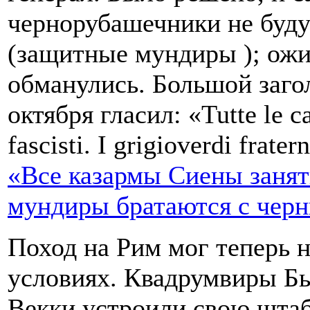
чернорубашечники не будут
(защитные мундиры ); ожи
обманулись. Большой заг
октября гласил: «Tutte le c
fascisti. I grigioverdi frat
«Все казармы Сиены заня
мундиры братаются с чер
Поход на Рим мог теперь 
условиях. Квадрумвиры Бья
Векки устроили свою штаб