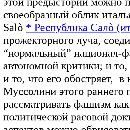
этой предыстории можно п
своеобразный облик италья
Salò
*
Республика Салò (и
прожекторного луча, соед
“нормальный” национал-ф
автономной критики; и то
и то, что его обостряет, в
Муссолини этого раннего 
рассматривать фашизм как 
политической расовой док
аспектов можно обрисоват