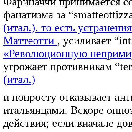
Фариначчи принимается со
фанатизма за “smatteottizz
(итал.). то есть устранени
Маттеотти
, усиливает “in
«Революционную непримир
угрожает противникам “te
(итал.)
и попросту отказывает ан
итальянцами. Вскоре оппо
действия; если вначале д