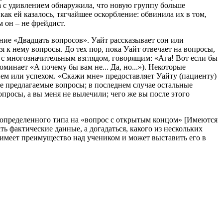
на с удивлением обнаружила, что новую группу больше
как ей казалось, тягчайшее оскорбление: обвинила их в том,
м он – не фрейдист.
ие «Двадцать вопросов». Уайт рассказывает сон или
я к нему вопросы. До тех пор, пока Уайт отвечает на вопросы,
д с многозначительным взглядом, говорящим: «Ага! Вот если бы
оминает «А почему бы вам не... Да, но...»). Некоторые
ием или успехом. «Скажи мне» предоставляет Уайту (пациенту)
се предлагаемые вопросы; в последнем случае остальные
опросы, а вы меня не вылечили; чего же вы после этого
ю определенного типа на «вопрос с открытым концом» [Имеются
ть фактические данные, а догадаться, какого из нескольких
 имеет преимущество над учеником и может выставить его в