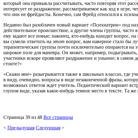
который она привыкла рассчитывать, часто повторяя этот расс
интересует ее раздражение, рассматриваемое как ход в игре, ч
что они не фрейдисты. Конечно, сам Фрейд относился к психоана
Недавно был разоблачен новый вариант «Психиатрии» под наз
действительное происшествие, а другие члены группы, часто вк
ему задают все новые; наконец, кто-нибудь находит вопрос, н
вы сумели ответить на
этот
вопрос, вам наверное стало бы луч
терапевтические группы почти исключительно опираются на эт
широкое поле для маневра. Он может, например, подыгрывать, 
участники вскоре проявляют раздражение и уныние; в самом де
стоите?»
«Скажи мне» разыгрывается также в школьных классах, где уч
в виду, очевидно, вопросы в виде незаконченной фразы, котору
возможных ответов ждет учитель. Педантический вариант встр
глупом виде, указав какое-нибудь темное место в тексте. Та же
Страница 39 из 48
Все страницы
<
Предыдущая
Следующая
>