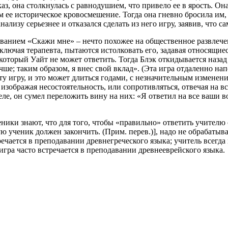
каз, она столкнулась с равнодушием, что привело ее в ярость. О
ем ее историческое кровосмешение. Тогда она гневно бросила им, 
лизу серьезнее и отказался сделать из него игру, заявив, что са
ванием «Скажи мне» – нечто похожее на общественное развлечен
лючая терапевта, пытаются истолковать его, задавая относящиес
а который Уайт не может ответить. Тогда Блэк откидывается наза
ше; таким образом, я внес свой вклад». (Эта игра отдаленно нап
у игру, и это может длиться годами, с незначительным изменен
изображая несостоятельность, или сопротивляться, отвечая на в
ле, он сумел переложить вину на них: «Я ответил на все ваши в
еники знают, что для того, чтобы «правильно» ответить учител
ю ученик должен закончить. (Прим. перев.)], надо не обрабатыва
ечается в преподавании древнегреческого языка; учитель всегда
 игра часто встречается в преподавании древнееврейского языка.