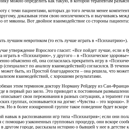
нику можно определить как такую, в которой терапевтам разъяс
боту с теми пациентами, которых до того лечили менее компете
другому, доказывая этим свою неизлечимость и выучиваясь межд
о от мякины. Вот двойное взаимодействие со стороны пациента:
быть лучшим невротиком (то есть лучше играть в «Психиатрию»).
чае утверждение Взрослого гласит: «Все пойдет лучше, если я б
 играть в «Психиатрию», у другого – в «Психическое здоровье», 
нно объяснено ей, она согласилась прекратить игру в «Психиче
р (специалист по анализу взаимодействий) согласился. В течен
 может быть, из Простой благодарности – она решила, что может 
нализом взаимодействий, с хорошими результатами.
бязан этим термином доктору Норману Рейдеру из Сан-Франциск
, где в первый раз заело. Это приводит к постоянным размышлени
 описывает свои переживания в разных ситуациях, а терапевт го
ких группах, основывается на догме: «Чувства – это хорошо».
м. Но в более изощренной группе такое поведение будет вскоре 
й навык в распознавании игр типа «Психиатрия»; если они по
я с помощью узаконенных групповых процедур, они вскоре соо
 другом городе, рассказала историю о бывшей у нее в детстве к