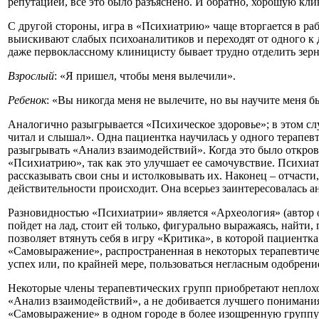
репутацией, все это было разъяснено. И обратно, хорошую кли
С другой стороны, игра в «Психиатрию» чаще вторгается в ра
выискивают слабых психоаналитиков и переходят от одного к 
даже первоклассному клиницисту бывает трудно отделить зерн
Взрослый
: «Я пришел, чтобы меня вылечили».
Ребенок
: «Вы никогда меня не вылечите, но вы научите меня 
Аналогично разыгрывается «Психическое здоровье»; в этом слу
читал и слышал». Одна пациентка научилась у одного терапевта
разыгрывать «Анализ взаимодействий». Когда это было открове
«Психиатрию», так как это улучшает ее самочувствие. Психиат
рассказывать свои сны и истолковывать их. Наконец – отчасти,
действительности происходит. Она всерьез заинтересовалась а
Разновидностью «Психиатрии» является «Археология» (автор о
пойдет на лад, стоит ей только, фигурально выражаясь, найти
позволяет втянуть себя в игру «Критика», в которой пациентка
«Самовыражение», распространенная в некоторых терапевтичес
успех или, по крайней мере, пользоваться негласным одобрение
Некоторые члены терапевтических групп приобретают неплохо
«Анализ взаимодействий», а не добивается лучшего понимани
«Самовыражение» в одном городе в более изощренную группу в