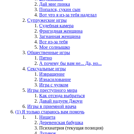
Дай мне пинка
Попался, сукин сын
Вот что я из-за тебя наделал
Супружеские игры
Судебная камера
Фригидная женщина
Загнанная женщина
Все из-за тебя
Мое солнышко
Общественные игры
Пятно
А почему бы вам не... Да, но...
Сексуальные игры
Извращение
Изнасилование
Игра с чулком
Игры преступного мира
Как отсюда выбраться
Давай надуем Джоуи
Игры в приемной врача
(1) Я только стараюсь вам помочь
Нищета
Деревенская бабушка
Психиатрия
(текущая позиция)
Дурачок