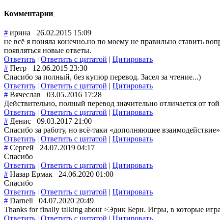
Комментарии
#
ирина
26.02.2015 15:09
не всё я поняла конечно.но по моему не правильно ставить вопр
появляться новые ответы.
Ответить
|
Ответить с цитатой
|
Цитировать
#
Петр
12.06.2015 23:30
Спасибо за полный, без купюр перевод. Засел за чтение...)
Ответить
|
Ответить с цитатой
|
Цитировать
#
Вячеслав
03.05.2016 17:28
Действительно, полный перевод значительно отличается от то
Ответить
|
Ответить с цитатой
|
Цитировать
#
Денис
09.03.2017 21:00
Спасибо за работу, но всё-таки «дополняющее взаимодействие
Ответить
|
Ответить с цитатой
|
Цитировать
#
Сергей
24.07.2019 04:17
Спасибо
Ответить
|
Ответить с цитатой
|
Цитировать
#
Назар Ермак
24.06.2020 01:00
Спасибо
Ответить
|
Ответить с цитатой
|
Цитировать
#
Darnell
04.07.2020 20:49
Thanks for finally talking about >Эрик Берн. Игры, в которые иг
Ответить
|
Ответить с цитатой
|
Цитировать