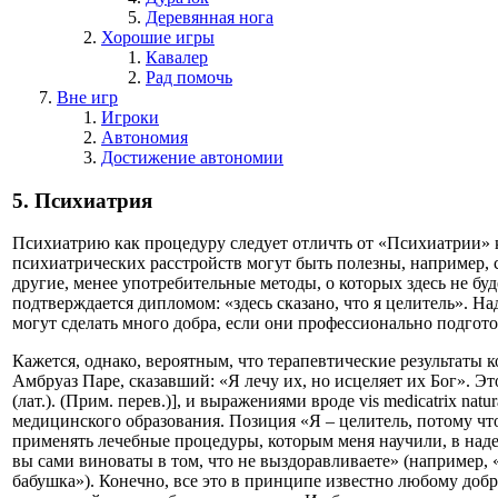
Деревянная нога
Хорошие игры
Кавалер
Рад помочь
Вне игр
Игроки
Автономия
Достижение автономии
5.
Психиатрия
Психиатрию как процедуру следует отличть от «Психиатрии»
психиатрических расстройств могут быть полезны, например, 
другие, менее употребительные методы, о которых здесь не бу
подтверждается дипломом: «здесь сказано, что я целитель». На
могут сделать много добра, если они профессионально подгот
Кажется, однако, вероятным, что терапевтические результаты 
Амбруаз Паре, сказавший: «Я лечу их, но исцеляет их Бог». Эт
(лат.). (Прим. перев.)], и выражениями вроде vis medicatrix na
медицинского образования. Позиция «Я – целитель, потому что 
применять лечебные процедуры, которым меня научили, в наде
вы сами виноваты в том, что не выздоравливаете» (например, 
бабушка»). Конечно, все это в принципе известно любому добр