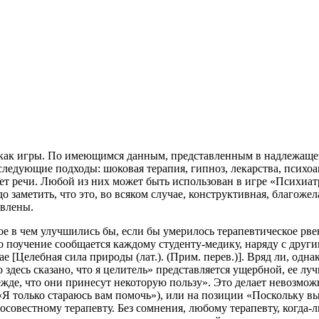
 как игры. По имеющимся данным, представленным в надлежаще
следующие подходы: шоковая терапия, гипноз, лекарства, психоа
дет речи. Любой из них может быть использован в игре «Психиат
до заметить, что это, во всяком случае, конструктивная, благож
овлены.
кое в чем улучшились бы, если бы умерилось терапевтическое р
о поучение сообщается каждому студенту-медику, наряду с други
turae [Целебная сила природы (лат.). (Прим. перев.)]. Вряд ли, о
здесь сказано, что я целитель» представляется ущербной, ее луч
жде, что они принесут некоторую пользу». Это делает невозмож
«Я только стараюсь вам помочь»), или на позиции «Поскольку вы
осовестному терапевту. Без сомнения, любому терапевту, когда