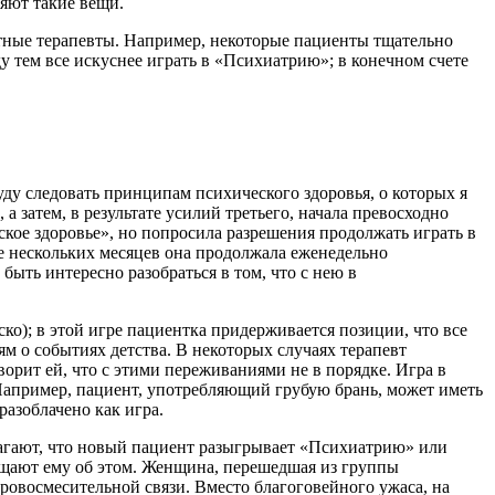
няют такие вещи.
нтные терапевты. Например, некоторые пациенты тщательно
у тем все искуснее играть в «Психиатрию»; в конечном счете
уду следовать принципам психического здоровья, о которых я
а затем, в результате усилий третьего, начала превосходно
ское здоровье», но попросила разрешения продолжать играть в
ие нескольких месяцев она продолжала еженедельно
быть интересно разобраться в том, что с нею в
о); в этой игре пациентка придерживается позиции, что все
ям о событиях детства. В некоторых случаях терапевт
ворит ей, что с этими переживаниями не в порядке. Игра в
 Например, пациент, употребляющий грубую брань, может иметь
разоблачено как игра.
лагают, что новый пациент разыгрывает «Психиатрию» или
бщают ему об этом. Женщина, перешедшая из группы
ровосмесительной связи. Вместо благоговейного ужаса, на