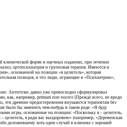
й клинической форме в научных изданиях, при лечении
нализ, ортопсихиатрия и групповая терапия. Имеются и
рия», основанной на позиции «я целитель», которая
елательная позиция, и что люди, играющие в «Психиатрию»,
вение. Антитезис давно уже превосходно сформулировал
ми, как, например, primum поп посеге [Прежде всего, не вреди
днако, эти древние предостережения внушаются терапевтам без
ше было бы заменить чем-нибудь в таком роде: «Я буду
ными игры, основанные на позиции: «Поскольку я – целитель,
 – целитель, я ради вас выздоровею» (например, «Деревенская
-либо доложившему хоть один случай в клинике с хорошей